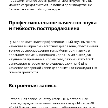
продолжительное время работы гарантирует, что вы
можете сосредоточиться на вашем производстве, не
беспокоясь о частой подзарядке.
Профессиональное качество звука
и гибкость постпродакшена
DJI Mic 2 захватывает профессиональный звук высокого
качества в широком частотном диапазоне, обеспечивая
точное воспроизведение тона. Мониторинг звука в
реальном времени возможен через 3.5 мм выход для
наушников приемника. Кроме того, режим Safety Track
записывает вторую моно аудиодорожку на -6 дБ в
качестве резервной копии для защиты от неожиданных
скачков громкости.
Встроенная запись
Встроенная запись с Safety Track С 8 ГБ встроенной
памяти, передатчики могут записывать до 14 часов 48
кГц 24-битного резервного аудио, обеспечивая защиту от