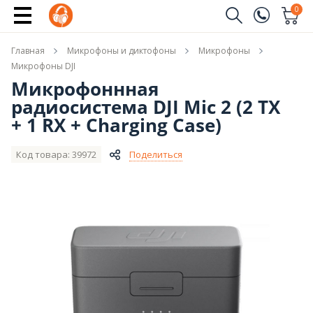
Сообщить о поступлении
0
Заказать звонок
Главная
Микрофоны и диктофоны
Микрофоны
(096)
Имя
Микрофоны DJI
Микрофоннная
(044)
радиосистема DJI Mic 2 (2 TX
Телефон
+ 1 RX + Charging Case)
Код товара: 39972
Поделиться
Отправить