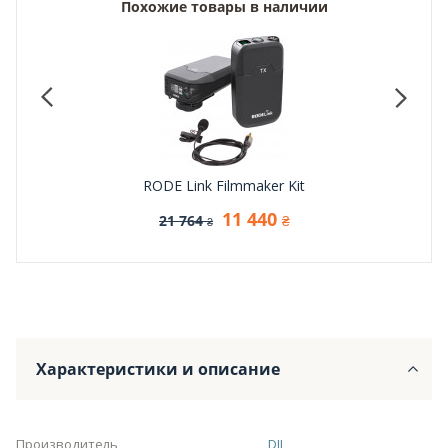
Похожие товары в наличии
ystem
RODE Link Filmmaker Kit
Xviv
11 440
21 764
₴
₴
Характеристики и описание
Производитель
DJI