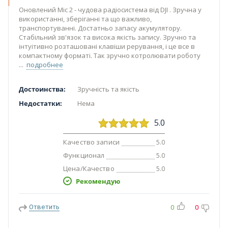
Оновлений Mic 2 - чудова радіосистема від DJI . Зручна у
використанні, зберіганні та що важливо,
транспортуванні. Достатньо запасу акумулятору.
Стабільний зв'язок та висока якість запису. Зручно та
інтуітивно розташовані клавіши рерування, і це все в
компактному форматі. Так зручно котролювати роботу
подробнее
Достоинства:
Зручність та якість
Недостатки:
Нема
5.0
Качество записи
5.0
Функционал
5.0
Цена/Качество
5.0
Рекомендую
Ответить
0
0