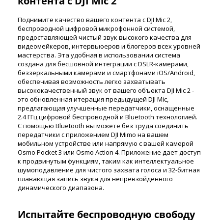
контента с DJI Mic 2
Поднимите качество вашего контента с DJI Mic 2,
беспроводной цифровой микрофонной системой,
предоставляющей чистый звук высокого качества для
видеомейкеров, интервьюеров и блогеров всех уровней
мастерства. Эта удобная в использовании система
создана для бесшовной интеграции с DSLR-камерами,
беззеркальными камерами и смартфонами iOS/Android,
обеспечивая возможность легко захватывать
высококачественный звук от вашего объекта DJI Mic 2 -
это обновленная итерация предыдущей DJI Mic,
предлагающая улучшенные передатчики, оснащенные
2.4 ГГц цифровой беспроводной и Bluetooth технологией.
С помощью Bluetooth вы можете без труда соединить
передатчики с приложением DJI Mimo на вашем
мобильном устройстве или напрямую с вашей камерой
Osmo Pocket 3 или Osmo Action 4. Приложение дает доступ
к продвинутым функциям, таким как интеллектуальное
шумоподавление для чистого захвата голоса и 32-битная
плавающая запись звука для непревзойденного
динамического диапазона.
Испытайте беспроводную свободу