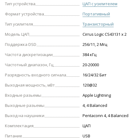
Тип устройства
ЦАП с усилителем
Формат устройства
Портативный
Тип усилителя
Транзисторный
Модель ЦАП
Cirrus Logic CS43131 х 2
Поддержка DSD
256/11, 2 Мгц
Частота дискретизации
384 кГц
Частотный диапазон, Гц
20-20000
Разрядность входного сигнала
16/24/32 Бит
Выходная мощность, мВт
120@32
Входные разьемы
Apple Lightning
Выходные разьемы
4, 4 Balanced
Выход на наушники
Pentaconn 4, 4 Balanced
Комплектация
ЦАП
Питание
USB