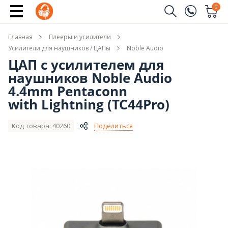
Новые модели Noble Audio
0
Заказать звонок
Главная
Плееры и усилители
(096)
Имя
Усилители для наушников / ЦАПы
Noble Audio
ЦАП с усилителем для
(044)
наушников Noble Audio
Телефон
4.4mm Pentaconn
with Lightning (TC44Pro)
Код товара: 40260
Поделиться
Отправить