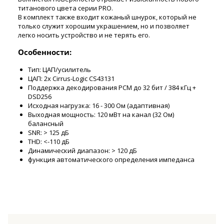
титанового цвета серии PRO.
В комплект также входит кожаный шнурок, который не
только служит хорошим украшением, но и позволяет
легко носить устройство и не терять его.
Особенности:
Тип: ЦАП/усилитель
ЦАП: 2x Cirrus-Logic CS43131
Поддержка декодирования PCM до 32 бит / 384 кГц +
DSD256
Исходная нагрузка: 16 - 300 Ом (адаптивная)
Выходная мощность: 120 мВт на канал (32 Ом)
балансный
SNR: > 125 дБ
THD: <-110 дБ
Динамический диапазон: > 120 дБ
функция автоматического определения импеданса