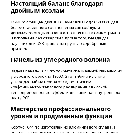
Настоящий баланс благодаря
двойным козлам
TC44Pro оснащен двумя ЦАПами Cirrus Logic CS43131. Для
более стабильного соотношения сигнал/шум и
динамического диапазона основная плата симметрична
и исполнена без отверстий. Кроме того, гнезда для
наушников и USB припаяны вручную серебряным
припоем.
Панель из углеродного волокна
Задняя панель TC44Pro покрыта специальной панелью из
углеродного волокна 1800D. Этот гибкий и легкий
углеродистый материал обладает низким
коэффициентом теплового расширения и высокой
теплопроводностью, эффективно защищая внутреннюю
плату PCB.
Мастерство профессионального
уровня и продуманные функции
Корпус TC44Pro изготовлен из алюминиевого сплава, а
волнистая поверхность отражает изысканность нового