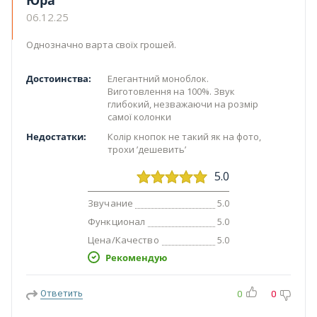
06.12.25
Однозначно варта своїх грошей.
Достоинства:
Елегантний моноблок.
Виготовлення на 100%. Звук
глибокий, незважаючи на розмір
самої колонки
Недостатки:
Колір кнопок не такий як на фото,
трохи ʼдешевитьʼ
5.0
Звучание
5.0
Функционал
5.0
Цена/Качество
5.0
Рекомендую
Ответить
0
0