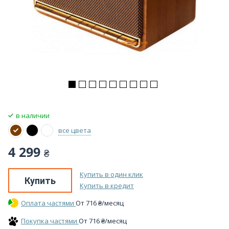
в наличии
все цвета
4 299
₴
Купить в один клик
Купить
Купить в кредит
Оплата частями
От
716
₴
/месяц
Покупка частями
От
716
₴
/месяц