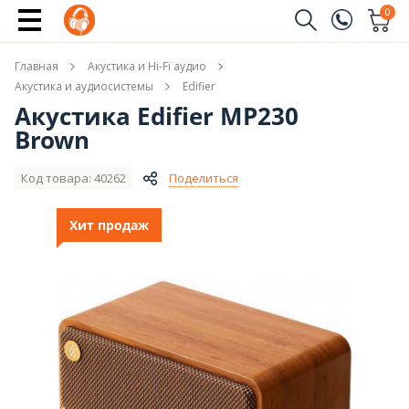
Купить
0
Заказать звонок
Главная
Акустика и Hi-Fi аудио
(096)
Имя
Акустика и аудиосистемы
Edifier
Акустика Edifier MP230
(044)
Brown
Телефон
Код товара: 40262
Поделиться
Хит продаж
Отправить