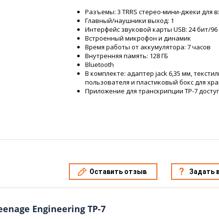
Разъемы: 3 TRRS стерео-мини-джеки для 
Главный/наушники выход: 1
Интерфейс звуковой карты USB: 24 бит/96
Встроенный микрофон и динамик
Время работы от аккумулятора: 7 часов
Внутренняя память: 128 ГБ
Bluetooth
В комплекте: адаптер jack 6,35 мм, тексти
пользователя и пластиковый бокс для хр
Приложение для транскрипции TP-7 доступ
Оставить отзыв
Задать 
enage Engineering TP-7