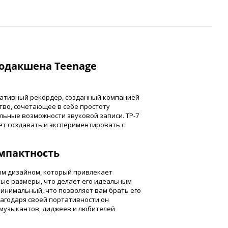
родакшена Teenage
ортативный рекордер, созданный компанией
ство, сочетающее в себе простоту
льные возможности звуковой записи. TP-7
чет создавать и экспериментировать с
мпактность
ым дизайном, который привлекает
ные размеры, что делает его идеальным
 минимальный, что позволяет вам брать его
Благодаря своей портативности он
музыкантов, диджеев и любителей