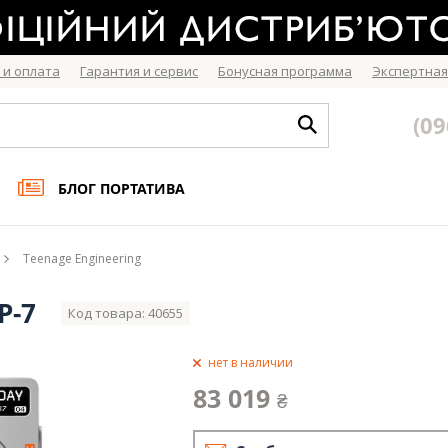
 и оплата
Гарантия и сервис
Бонусная программа
Экспертная
(09
БЛОГ ПОРТАТИВА
Teenage Engineering
P-7
Код товара: 40655
нет в наличии
83 019
₴