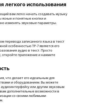
я легкого использования
ющий вам легко начать создавать музыку
ы ясные и понятные кнопки и
нно изменять звуковые параметры.
сом перевода записанного языка в текст
ажной особенностью TP-7 является его
азования аудио в текст. Просто
B, откройте приложение и нажмите
ость
я, что делает его идеальным для
ствами и оборудованием. Вы можете
, аудиоинтерфейсу или другим звуковым
т вам дополнительные возможности в
низации со своими любимыми
м.