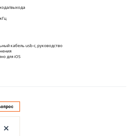
входа/выхода
 кГц
льный кабель usb-c, руководство
анения
но для iOS
вопрос