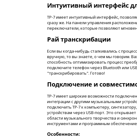
Интуитивный интерфейс дл
TP-7 имеет интуитивный интерфейс, позволя
сразу же. На панели управления расположен
переключатели, которые позволяют мгнове
Рай транскрибации
Если вы когда-нибудь сталкивались с процес
вручную, то вы знаете, о чем мы говорим. В
способность оптимизировать процесс преобр
подключите телефон через Bluetooth или US
"транскрибировать". Готово!
Подключение и совместим
TP-7 имеет широкие возможности подключени
интеграции с другими музыкальными устрой
подключить TP-7 к компьютеру, синтезатору
устройствам через USB-порт. Это открывае
области музыкального творчества и синхро
инструментами и программным обеспечение
Особенности: