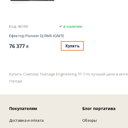
Код: 46169
в наличии
Ефектор Pioneer DJ RMX-IGNITE
76 377
Купить
₴
Купить Сэмплер Teenage Engineering TP-7 по лучшей цене в инт
города.
Покупателям
Блог портатива
Доставка и оплата
Обзоры