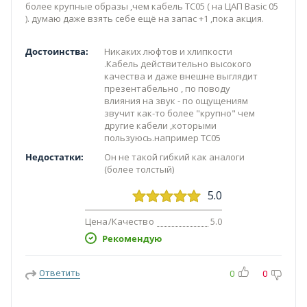
более крупные образы ,чем кабель TC05 ( на ЦАП Basic 05
). думаю даже взять себе ещё на запас +1 ,пока акция.
Достоинства:
Никаких люфтов и хлипкости
.Кабель действительно высокого
качества и даже внешне выглядит
презентабельно , по поводу
влияния на звук - по ощущениям
звучит как-то более "крупно" чем
другие кабели ,которыми
пользуюсь.например TC05
Недостатки:
Он не такой гибкий как аналоги
(более толстый)
5.0
Цена/Качество
5.0
Рекомендую
Ответить
0
0