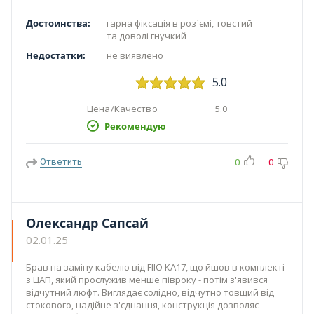
Достоинства:
гарна фіксація в роз`ємі, товстий
та доволі гнучкий
Недостатки:
не виявлено
5.0
Цена/Качество
5.0
Рекомендую
Ответить
0
0
Олександр Сапсай
02.01.25
Брав на заміну кабелю від FIIO КА17, що йшов в комплекті
з ЦАП, який прослужив менше півроку - потім з'явився
відчутний люфт. Виглядає солідно, відчутно товщий від
стокового, надійне з'єднання, конструкція дозволяє