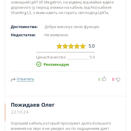
зовнішній ЦАП VE Megatron, на відміну від майже вдвічі
дорожчого (у період знижки на кабель від Fiio) кабеля
Shanling L3, з яким навіть не горить світлодіод ЦАПа.
Достоинства:
Добре виконує свою функцію
Недостатки:
Не виявлено
5.0
Цена/Качество
5.0
Рекомендую
Ответить
0
0
Пожидаев Олег
22.10.24
Хороший кабель,который прослужит долго.Большого
влияния на звук я не увидел ,но по ощущениям даёт