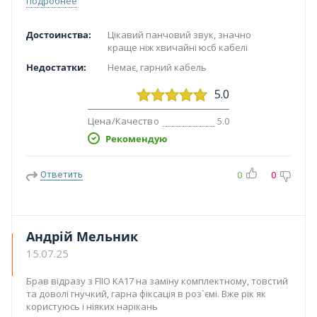
подробнее
Достоинства:
Цікавий панчовий звук, значно
краще ніж хвичайні юсб кабелі
Недостатки:
Немає, гарний кабель
5.0
Цена/Качество
5.0
Рекомендую
Ответить
0
0
Андрій Мельник
15.07.25
Брав відразу з FIIO КА17 на заміну комплектному, товстий
та доволі гнучкий, гарна фіксація в роз`ємі. Вже рік як
користуюсь і ніяких нарікань