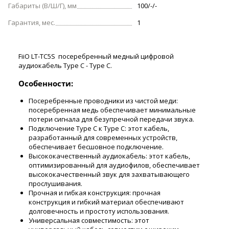
Габариты (В/Ш/Г), мм
100/-/-
Гарантия, мес.
1
FiiO LT-TC5S посеребренный медный цифровой
аудиокабель Type C - Type C.
Особенности:
Посеребренные проводники из чистой меди:
посеребренная медь обеспечивает минимальные
потери сигнала для безупречной передачи звука.
Подключение Type C к Type C: этот кабель,
разработанный для современных устройств,
обеспечивает бесшовное подключение.
Высококачественный аудиокабель: этот кабель,
оптимизированный для аудиофилов, обеспечивает
высококачественный звук для захватывающего
прослушивания.
Прочная и гибкая конструкция: прочная
конструкция и гибкий материал обеспечивают
долговечность и простоту использования.
Универсальная совместимость: этот