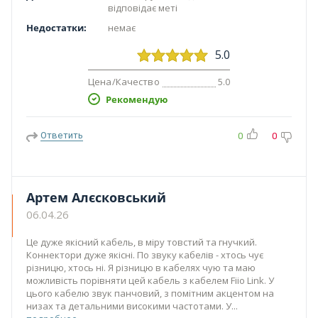
відповідає меті
Недостатки:
немає
5.0
Цена/Качество
5.0
Рекомендую
Ответить
0
0
Артем Алєсковський
06.04.26
Це дуже якісний кабель, в міру товстий та гнучкий.
Коннектори дуже якісні. По звуку кабелів - хтось чує
різницю, хтось ні. Я різницю в кабелях чую та маю
можливість порівняти цей кабель з кабелем Fiio Link. У
цього кабелю звук панчовий, з помітним акцентом на
низах та детальними високими частотами. У