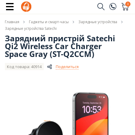
Купить
0
Заказать звонок
Главная
Гаджеты и смарт-часы
Зарядные устройства
(096)
Имя
Зарядные устройства Satechi
Зарядний пристрій Satechi
(044)
Qi2 Wireless Car Charger
Телефон
Space Gray (ST-Q2CCM)
Код товара: 40914
Поделиться
Отправить