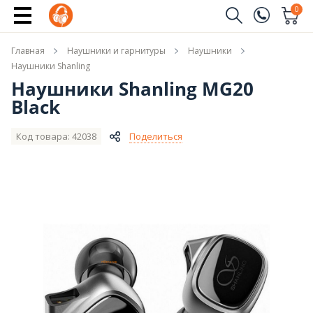
Купить
0
Заказать звонок
Главная
Наушники и гарнитуры
Наушники
(096)
Имя
Наушники Shanling
Наушники Shanling MG20
(044)
Black
Телефон
Код товара: 42038
Поделиться
Отправить