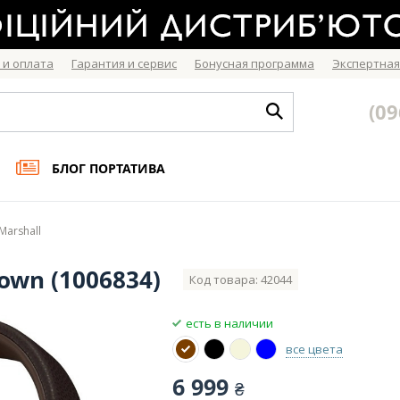
 и оплата
Гарантия и сервис
Бонусная программа
Экспертная
(09
БЛОГ ПОРТАТИВА
arshall
own (1006834)
Код товара: 42044
есть в наличии
все цвета
6 999
₴