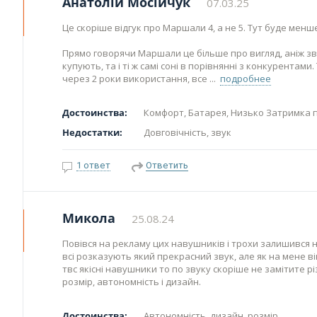
Анатолій Мосійчук
07.03.25
Це скоріше відгук про Маршали 4, а не 5. Тут буде менше
Прямо говорячи Маршали це більше про вигляд, аніж звук
купують, та і ті ж самі соні в порівнянні з конкурентам
через 2 роки використання, все
подробнее
Достоинства:
Комфорт, Батарея, Низько Затримка 
Недостатки:
Довговічність, звук
1 ответ
Ответить
Микола
25.08.24
Повівся на рекламу цих навушників і трохи залишився 
всі розказують який прекрасний звук, але як на мене він
твс якісні навушники то по звуку скоріше не замітите р
розмір, автономність і дизайн.
Достоинства:
Автономність, дизайн, розмір.