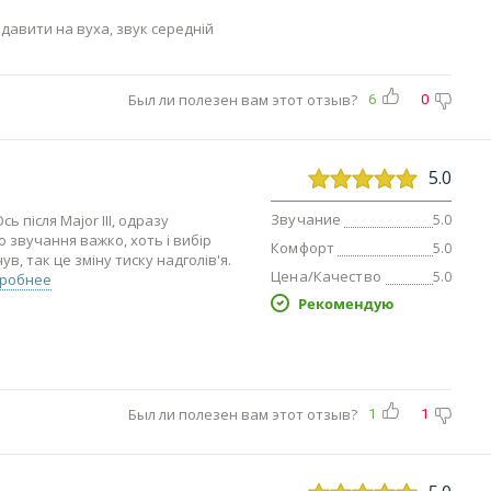
 давити на вуха, звук середній
Был ли полезен вам этот отзыв?
6
0
5.0
Звучание
ь після Major III, одразу
5.0
о звучання важко, хоть і вибір
Комфорт
5.0
, так це зміну тиску надголів'я.
Цена/Качество
5.0
робнее
Рекомендую
Был ли полезен вам этот отзыв?
1
1