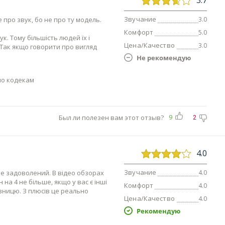
3.7
Звучание
 про звук, бо не про ту модель.
3.0
Комфорт
5.0
. Тому більшість людей їх і
Цена/Качество
3.0
и. Так якщо говорити про вигляд
Не рекомендую
по кодекам
Был ли полезен вам этот отзыв?
9
2
4.0
Звучание
не задоволений. В відео обзорах
4.0
 на 4 не більше, якщо у вас є інші
Комфорт
4.0
ізницю. З плюсів це реально
Цена/Качество
4.0
Рекомендую