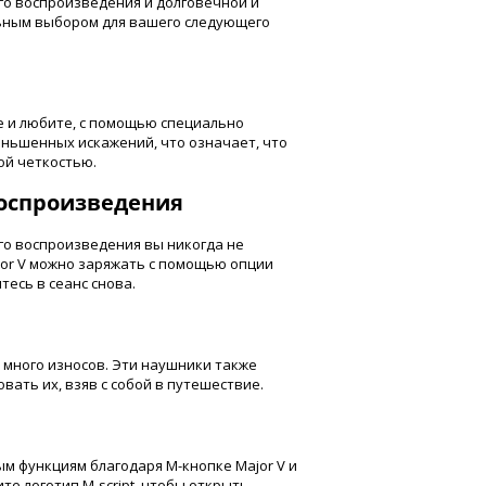
го воспроизведения и долговечной и
льным выбором для вашего следующего
е и любите, с помощью специально
ньшенных искажений, что означает, что
ой четкостью.
воспроизведения
го воспроизведения вы никогда не
jor V можно заряжать с помощью опции
тесь в сеанс снова.
 много износов. Эти наушники также
вать их, взяв с собой в путешествие.
м функциям благодаря M-кнопке Major V и
те логотип M-script, чтобы открыть