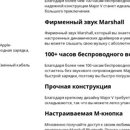
Благодаря более чем 100 часам беспроводно
надежной конструкции Major V станет идеа
большого приключения.
Фирменный звук Marshall
Фирменный звук Marshall, который вы знает
настроенных динамических драйверов и уме
вы можете слышать свою музыку с абсолютн
Apple-
водная зарядка,
100+ часов беспроводного 
 Сменный кабель
Благодаря более чем 100 часам беспроводно
остаетесь без звукового сопровождения. Ma
быстрой зарядки, поэтому вы быстро погрузи
Прочная конструкция
Благодаря крепкому дизайну Major V требует
складываются, так что вы можете легко упако
Настраиваемая M-кнопка
Мгновенно получайте доступ к своим любимы
приложению Marshall Bluetooth. Просто нажми