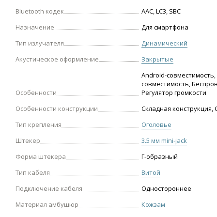
Bluetooth кодек
AAC, LC3, SBC
Назначение
Для смартфона
Тип излучателя
Динамический
Акустическое оформление
Закрытые
Android-совместимость, 
совместимость, Беспро
Особенности
Регулятор громкости
Особенности конструкции
Складная конструкция,
Тип крепления
Оголовье
Штекер
3.5 мм mini-jack
Форма штекера
Г-образный
Тип кабеля
Витой
Подключение кабеля
Одностороннее
Материал амбушюр
Кожзам