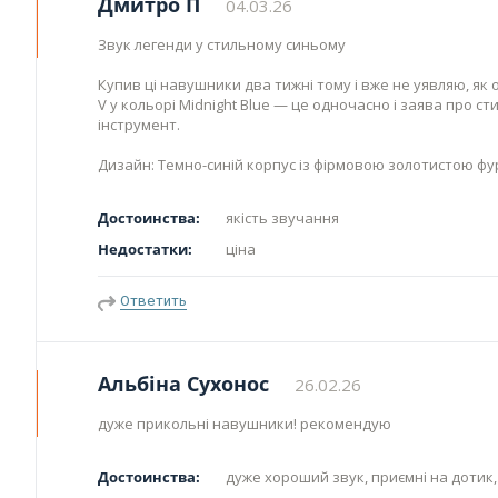
Дмитро П
04.03.26
Звук легенди у стильному синьому
Купив ці навушники два тижні тому і вже не уявляю, як 
V у кольорі Midnight Blue — це одночасно і заява про ст
інструмент.
Дизайн: Темно-синій корпус із фірмовою золотистою ф
Достоинства:
якість звучання
Недостатки:
ціна
Ответить
Альбіна Сухонос
26.02.26
дуже прикольні навушники! рекомендую
Достоинства:
дуже хороший звук, приємні на дотик, 