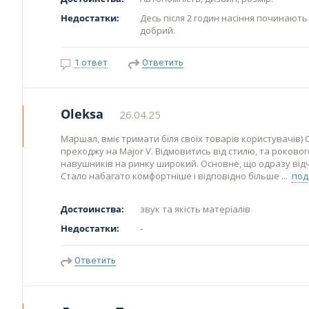
Недостатки:
Десь після 2 годин насіння починають
добрий.
1 ответ
Ответить
Oleksa
26.04.25
Маршал, вміє тримати біля своїх товарів користувачів) Ос
преходжу на Major V. Відмовитись від стилю, та роковог
навушників на ринку широкий. Основне, що одразу відчув
Стало набагато комфортніше і відповідно більше
под
Достоинства:
звук та якість матеріалів
Недостатки:
-
Ответить