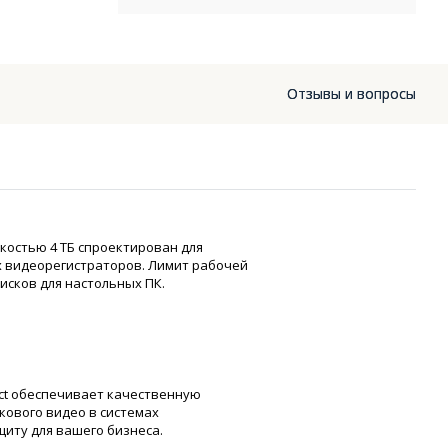
Отзывы и вопросы
костью 4 ТБ спроектирован для
х видеорегистраторов. Лимит рабочей
исков для настольных ПК.
ct обеспечивает качественную
кового видео в системах
иту для вашего бизнеса.