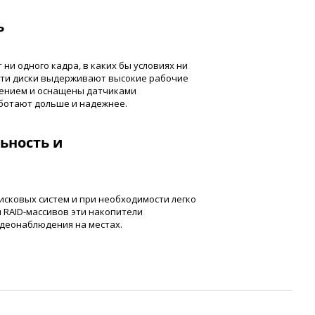
ь
 ни одного кадра, в каких бы условиях ни
Эти диски выдерживают высокие рабочие
лением и оснащены датчиками
ботают дольше и надежнее.
ьность и
ы
исковых систем и при необходимости легко
 RAID-массивов эти накопители
деонаблюдения на местах.