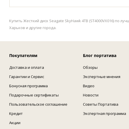
Купить Жесткий диск Seagate SkyHawk 4TB (ST4000VX016) по луч
Харьков и другие города.
Покупателям
Блог портатива
Доставка и оплата
Обзоры
Гарантии и Сервис
Экспертные мнения
Бонусная программа
Видео
Подарочные сертификаты
Новости
Пользовательское соглашение
Советы Портатива
Кредит
Экспертная программа
Акции