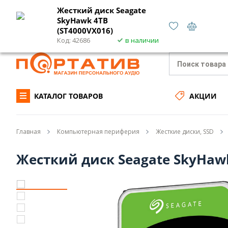
Жесткий диск Seagate
SkyHawk 4TB
(ST4000VX016)
Укр
/
Рус
О нас
Доставка
Код: 42686
в наличии
КАТАЛОГ ТОВАРОВ
АКЦИИ
Главная
Компьютерная периферия
Жесткие диски, SSD
Жесткий диск Seagate SkyHawk