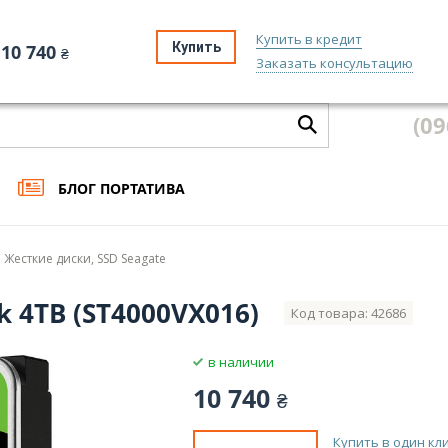
Купить в кредит
Купить
10 740
₴
Заказать консультацию
 и оплата
Гарантия и сервис
Бонусная программа
Экспертная
(09
БЛОГ ПОРТАТИВА
Жесткие диски, SSD Seagate
 4TB (ST4000VX016)
Код товара: 42686
в наличии
10 740
₴
Купить в один кл