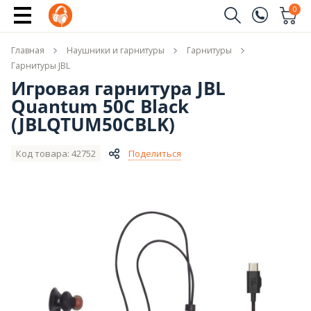
Сообщить о поступлении
0
Заказать звонок
Главная
Наушники и гарнитуры
Гарнитуры
(096)
Имя
Гарнитуры JBL
Игровая гарнитура JBL
(044)
Quantum 50С Black
Телефон
(JBLQTUM50CBLK)
Код товара: 42752
Поделиться
Отправить