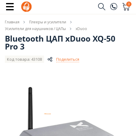
Купить
0
Заказать звонок
Главная
Плееры и усилители
(096)
Имя
Усилители для наушников / ЦАПы
xDuoo
Bluetooth ЦАП xDuoo XQ-50
(044)
Pro 3
Телефон
Код товара: 43108
Поделиться
Отправить