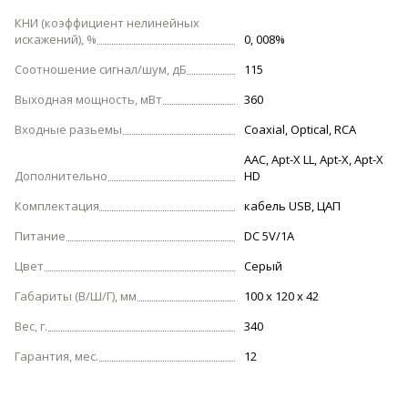
КНИ (коэффициент нелинейных
искажений), %
0, 008%
Соотношение сигнал/шум, дБ
115
Выходная мощность, мВт
360
Входные разьемы
Coaxial, Optical, RCA
AAC, Apt-X LL, Apt-X, Apt-X
Дополнительно
HD
Комплектация
кабель USB, ЦАП
Питание
DC 5V/1A
Цвет
Серый
Габариты (В/Ш/Г), мм
100 x 120 x 42
Вес, г.
340
Гарантия, мес.
12