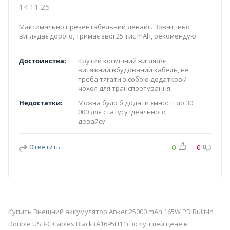
14.11.25
Максимально презентабельний девайс. Зовнішньо
виглядає дорого, тримає звої 25 тис mAh, рекомендую
Достоинства:
Крутий космічний вигляд\є
витяжний вбудований кабель, не
треба тягати з собою додаткові/
чохол для транспортування
Недостатки:
Можна було б додати ємності до 30
000 для статусу ідеального
девайсу
Ответить
0
0
Купить Внешний аккумулятор Anker 25000 mAh 165W PD Built-In
Double USB-C Cables Black (A1695H11) по лучшей цене в