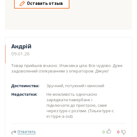
Оставить отзыв
Андрій
09.01.26
Товар прийшов вчасно. Упаковка ціла. Все чудово. Дуже
задоволений спілкуванням з оператором. Дякую!
Достоинства:
Зручний, потужний і ємнісний
Недостатки:
Не можливість одночасно
заряджати павербанк і
підключати до пристрою, саме
через type-c розʼєми. (Тільки type-c
in I type-a out)
Ответить
0
0