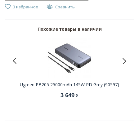
В избранное
Сравнить
Похожие товары в наличии
-C, USB-
Ugreen PB205 25000mAh 145W PD Grey (90597)
PowerP
con
3 649
₴