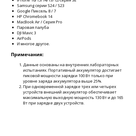
iPhone 16/15/14/13/12/серия SE
Samsung серии S24 / S23
Google Пиксель 8 / 7
HP Chromebook 14
MacBook Air / Серия Pro
Паровая палуба
DJI Mavic 3
AirPods
И многое другое.
Примечания:
Данные основаны на внутренних лабораторных
испытаниях. Портативный аккумулятор достигает
пиковой мощности зарядки 100 Вт только при
уровне заряда аккумулятора выше 25%.
При одновременной зарядке трех или четырех
устройств внешний аккумулятор обеспечивает
максимальную выходную мощность 130 Вт и до 165
Вт при зарядке двух устройств.