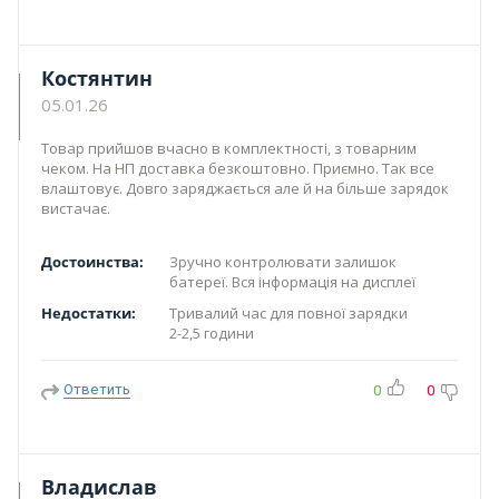
Костянтин
05.01.26
Товар прийшов вчасно в комплектності, з товарним
чеком. На НП доставка безкоштовно. Приємно. Так все
влаштовує. Довго заряджається але й на більше зарядок
вистачає.
Достоинства:
Зручно контролювати залишок
батереї. Вся інформація на дисплеї
Недостатки:
Тривалий час для повної зарядки
2-2,5 години
Ответить
0
0
Владислав