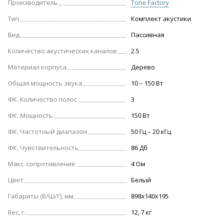
Производитель
Tone Factory
Тип
Комплект акустики
Вид
Пассивная
Количество акустических каналов
2.5
Материал корпуса
Дерево
Общая мощность звука
10 – 150 Вт
ФК. Количество полос
3
ФК. Мощность
150 Вт
ФК. Частотный диапазон
50 Гц – 20 кГц
ФК. Чувствительность
86 Дб
Макс. сопротивление
4 Ом
Цвет
Белый
Габариты (В/Ш/Г), мм
898х140х195
Вес, г.
12, 7 кг