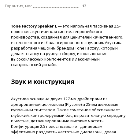
Гарантия, мес.
12
Tone Factory Speaker L
— это напольная пассивная 2.5-
полосная акустическая система европейского
производства, созданная для ценителей качественного,
естественного и сбалансированного звучания. Акустика
разработана чешским брендом Tone Factory, который
делает ставку на ручную сборку, использование
высококлассных компонентов и лаконичный
скандинавский дизайн.
Звук и конструкция
Акустика оснащена двумя 127-мм драйверами из
армированной целлюлозы (Plycone) и 25-мм шелковым
купольным твиттером. Такое сочетание обеспечивает
глубокий, контролируемый бас, выразительную середину
и чистые, детализированные высокие частоты.
Конфигурация 2.5 полос позволяет динамикам
эффективно разделять частотные диапазоны, делая