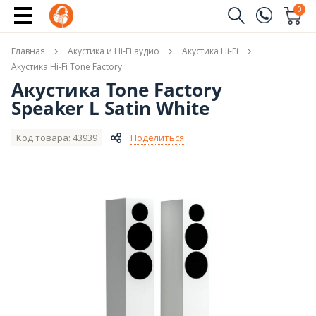
Сообщить о поступлении
0
Заказать звонок
Главная
Акустика и Hi-Fi аудио
Акустика Hi-Fi
(096)
Имя
Акустика Hi-Fi Tone Factory
Акустика Tone Factory
(044)
Speaker L Satin White
Телефон
Код товара: 43939
Поделиться
Отправить