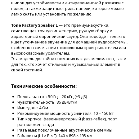
шипов для устойчивости и антирезонансной развязки с
полом, а также защитные гриль-панели, которые можно
легко снять или установить по желанию.
Tone Factory Speaker L
— это премиум-акустика,
сочетающая точную инженерию, ручную сборку и
характерный европейский саунд. Она подойдёт тем, кто
ищет утонченное звучание для домашней аудиосистемы,
особенно в сочетании с виниловым проигрывателем или
высококлассным усилителем.
Эта модель достойна внимания как для меломанов, так и
для тех, кто хочет стильный и музыкальный элемент в
своей гостиной.
Технические особенности:
Полоса частот: 50 Гц – 20 кГц (±3 дБ)
Чувствительность: 86 дБ/Вт/м
Импеданс: 4 Ом
Рекомендуемая мощность усилителя: 10 – 150 Вт
Тип корпуса: фазоинверторный (bass-reflex), порт
расположен сзади
Разъемы: позолоченные акустические клеммы
Габариты (Ш × В × Г): 140 × 898 × 195 мм