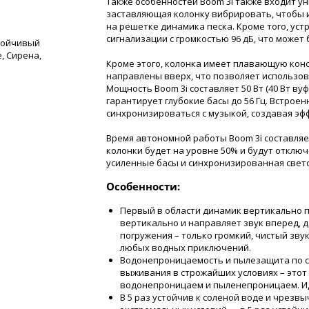
Также особенностей Boom 3i также входит ун
заставляющая колонку вибрировать, чтобы 
на решетке динамика песка. Кроме того, у
сигнализации с громкостью 96 дБ, что может
стойчивый
, Сирена,
Кроме этого, колонка имеет плавающую конс
направлены вверх, что позволяет использова
Мощность Boom 3i составляет 50 Вт (40 Вт вуф
гарантирует глубокие басы до 56 Гц. Встрое
синхронизироваться с музыкой, создавая эф
Время автономной работы Boom 3i составляет
колонки будет на уровне 50% и будут отклю
усиленные басы и синхронизированная свет
Особенности:
Первый в области динамик вертикально 
вертикально и направляет звук вперед, д
погружения – только громкий, чистый звук
любых водных приключений.
Водонепроницаемость и пылезащита по ст
выживания в строжайших условиях – этот
водонепроницаем и пыленепроницаем. И
В 5 раз устойчив к соленой воде и чрезв