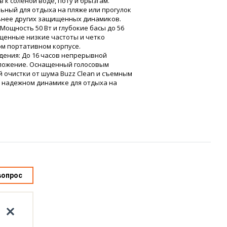
 к соленой воде, поту и брызгам.
ьный для отдыха на пляже или прогулок
льнее других защищенных динамиков.
Мощность 50 Вт и глубокие басы до 56
ыщенные низкие частоты и четко
ом портативном корпусе.
дения: До 16 часов непрерывной
иложение. Оснащенный голосовым
й очистки от шума Buzz Clean и съемным
в надежном динамике для отдыха на
вопрос