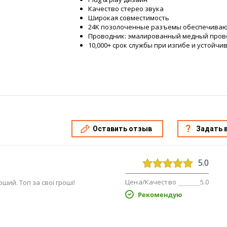
Качество стерео звука
Широкая совместимость
24K позолоченные разъемы обеспечиваю
Проводник: эмалированный медный пров
10,000+ срок службы при изгибе и устойчи
Оставить отзыв
Задать 
5.0
Цена/Качество
ший. Топ за свої гроші!
5.0
Рекомендую