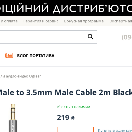
 и оплата
Гарантия и сервис
Бонусная программа
Экспертная
(09
БЛОГ ПОРТАТИВА
ли аудио-видео Ugreen
le to 3.5mm Male Cable 2m Black
есть в наличии
219
₴
Купить в один кл