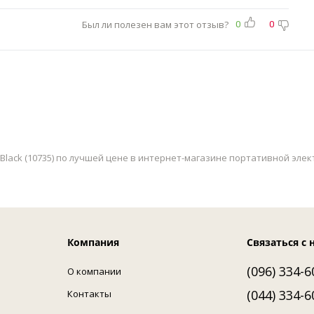
Был ли полезен вам этот отзыв?
0
0
 Black (10735) по лучшей цене в интернет-магазине портативной элек
Компания
Связаться с 
(096) 334-6
О компании
(044) 334-6
Контакты