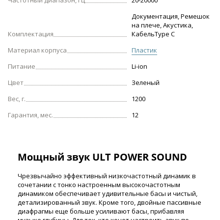
Частотный диапазон, Гц
20-20000
Документация, Ремешок
на плече, Акустика,
Комплектация
КабельType C
Материал корпуса
Пластик
Питание
Li-ion
Цвет
Зеленый
Вес, г.
1200
Гарантия, мес.
12
Мощный звук ULT POWER SOUND
Чрезвычайно эффективный низкочастотный динамик в
сочетании с тонко настроенным высокочастотным
динамиком обеспечивает удивительные басы и чистый,
детализированный звук. Кроме того, двойные пассивные
диафрагмы еще больше усиливают басы, прибавляя
музыке глубины. Для тех, кто хочет настроить звук по