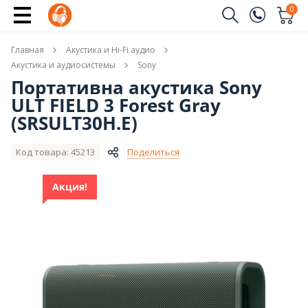
Купить
0
Заказать звонок
Главная
Акустика и Hi-Fi аудио
(096)
Имя
Акустика и аудиосистемы
Sony
Портативна акустика Sony
(044)
ULT FIELD 3 Forest Gray
Телефон
(SRSULT30H.E)
Код товара: 45213
Поделиться
Отправить
Акция!