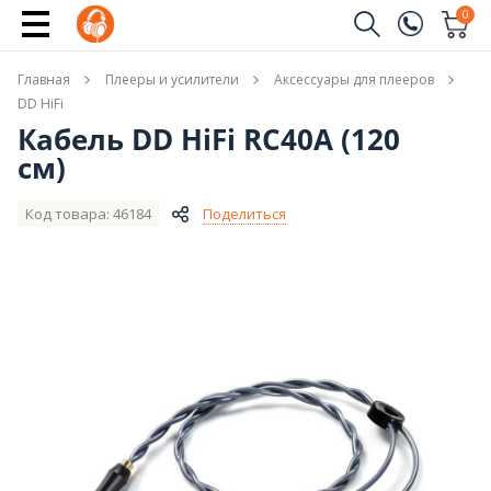
Купить
0
Заказать звонок
Главная
Плееры и усилители
Аксессуары для плееров
(096)
Имя
DD HiFi
Кабель DD HiFi RC40A (120
(044)
cм)
Телефон
Код товара: 46184
Поделиться
Отправить