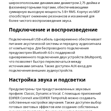
широкополосными динамиками диаметром 2,75 дюйма и
фазоинверторными портами, обеспечивающими
суммарную выходную мощность 5 Вт RMS. Корпус из MDF
способствует снижению резонансов и искажений для
более чистого воспроизведения звука.
Подключение и воспроизведение
Подключенный USB-кабель одновременно обеспечивает
питание акустической системы и передачу аудиосигнала
от компьютера. Для беспроводного подключения
предусмотрен Bluetooth 6.0 с поддержкой
одновременного подключения двух устройств (Multipoint),
что позволяет быстро переключаться между
источниками сигнала. Также доступен AUX-вход для
подключения внешних аудиоустройств.
Настройка звука и подсветки
Предусмотрены три предустановленных звуковых
профиля: Classic, Dynamic и Vocal. С помощью приложений
EDIFIER ConneX или EDIFIER TempoHub можно создавать
собственные настройки звучания. Также доступен выбор
готовых световых эффектов или создание собственных