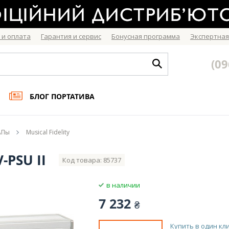
 и оплата
Гарантия и сервис
Бонусная программа
Экспертная
(09
БЛОГ ПОРТАТИВА
ЦАПы
Musical Fidelity
-PSU II
Код товара: 85737
в наличии
7 232
₴
Купить в один кл