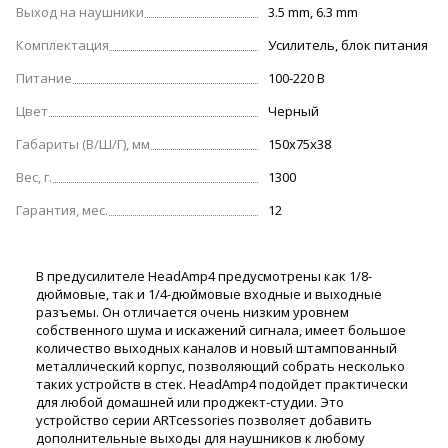
Выход на наушники
3.5 mm, 6.3 mm
Комплектация
Усилитель, блок питания
Питание
100-220 В
Цвет
Черный
Габариты (В/Ш/Г), мм
150х75х38
Вес, г.
1300
Гарантия, мес.
12
В предусилителе HeadAmp4 предусмотрены как 1/8-
дюймовые, так и 1/4-дюймовые входные и выходные
разъемы. Он отличается очень низким уровнем
собственного шума и искажений сигнала, имеет большое
количество выходных каналов и новый штампованный
металлический корпус, позволяющий собрать несколько
таких устройств в стек. HeadAmp4 подойдет практически
для любой домашней или проджект-студии. Это
устройство серии ARTcessories позволяет добавить
дополнительные выходы для наушников к любому