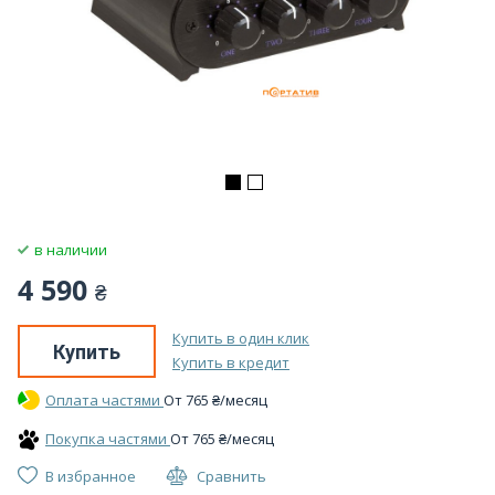
в наличии
4 590
₴
Купить в один клик
Купить
Купить в кредит
Оплата частями
От
765
₴
/месяц
Покупка частями
От
765
₴
/месяц
В избранное
Сравнить