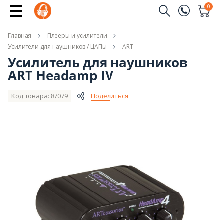
Купить
0
Заказать звонок
Главная
Плееры и усилители
(096)
Имя
Усилители для наушников / ЦАПы
ART
Усилитель для наушников
(044)
ART Headamp IV
Телефон
Код товара: 87079
Поделиться
Отправить