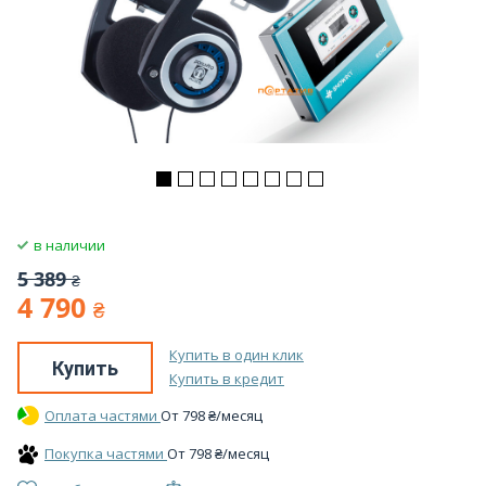
в наличии
5 389
₴
4 790
₴
Купить в один клик
Купить
Купить в кредит
Оплата частями
От
798
₴
/месяц
Покупка частями
От
798
₴
/месяц