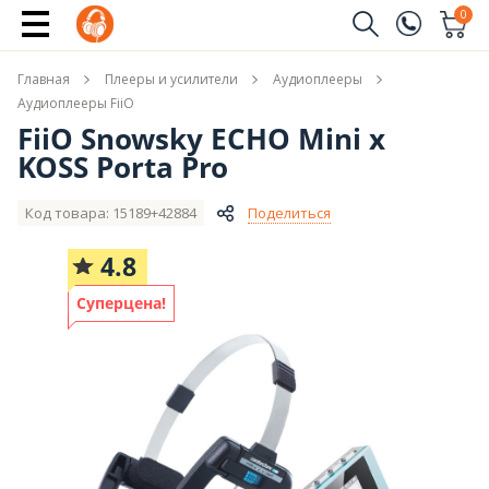
Купить
0
Заказать звонок
Главная
Плееры и усилители
Аудиоплееры
(096)
Имя
Аудиоплееры FiiO
FiiO Snowsky ECHO Mini x
(044)
KOSS Porta Pro
Телефон
Код товара: 15189+42884
Поделиться
4.8
Отправить
Суперцена!