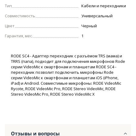
Тип
Кабели и переходники
Совместимость
Универсальный
Цвет
Черный
Гарантия, мес.
1
RODE SC4 - Адаптер переходник с разъёмом TRS (мама) и
TRRS (папа), подходит для подключения микрофонов Rode
серии VideoMic к смартфонам и планшетам RODE SC4 -
переходник позволит подключить микрофоны Rode
серии VideoMic к смартфонам и планшетам iOS (iPhone,
iPad) и Android. Совместимые микрофоны: RODE VideoMic
Rycote, RODE VideoMic Pro, RODE Stereo VideoMic, RODE
Stereo VideoMic Pro, RODE Stereo VideoMic X
Отзывы и вопросы