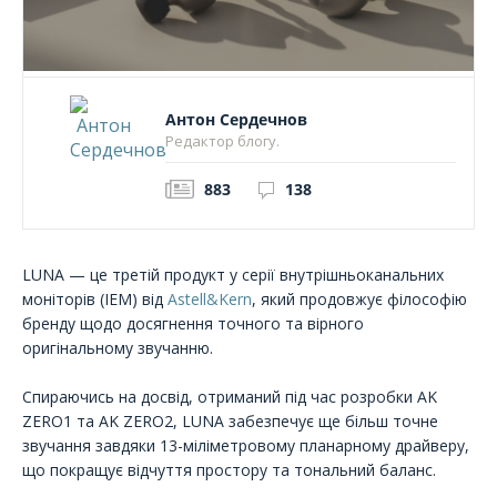
Антон Сердечнов
Редактор блогу.
883
138
LUNA — це третій продукт у серії внутрішньоканальних
моніторів (IEM) від
Astell&Kern
, який продовжує філософію
бренду щодо досягнення точного та вірного
оригінальному звучанню.
Спираючись на досвід, отриманий під час розробки AK
ZERO1 та AK ZERO2, LUNA забезпечує ще більш точне
звучання завдяки 13-міліметровому планарному драйверу,
що покращує відчуття простору та тональний баланс.