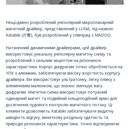
Нещодавно розроблений уніполярний мікропланарний
магнітний драйвер, представлений у LUNA, під назвою
Katabiki (片響), був розроблений у співпраці з MADOO.
Натхненний динамічними драйверами, цей драйвер
використовує унікальну уніполярну магнітну схему та
розроблений з сильним акцентом на резонансні
характеристики. Корпус діафрагми точно обробляється на
ЧПК з алюмінію, забезпечуючи високу жорсткість корпусу
драйвера. Він використовує ультратонку, легку плівку з
алюмінієвим малюнком, що значно зменшує вагу
діафрагми. Магнітна схема використовує потужний
одинарний магніт та подвійний кільцеподібний ярмо для
досягнення чудового контролю магнітного потоку. Ці
елементи дозволяють Katabiki забезпечувати видатну
швидкість відгуку, виняткову роздільну здатність та
природні резонансні характеристики, точно відтворюючи