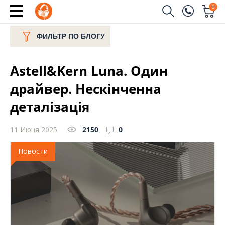
0
Заказать звонок
ФИЛЬТР ПО БЛОГУ
(096)
Имя
Astell&Kern Luna. Один
(044)
Телефон
драйвер. Нескінченна
деталізація
11 Июня 2025
2150
0
Отправить
Новости