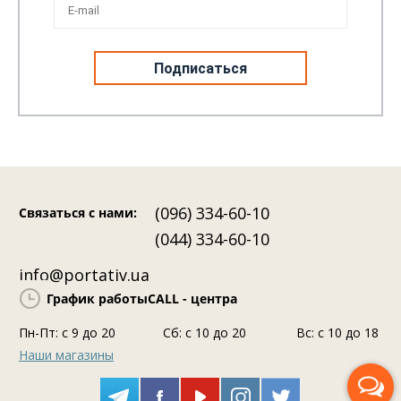
3 Мая 2026
368
2
10
Sony InZone H6 Air ‒ професійний студійний звук у
Kl
геймерському форматі
он
(096) 334-60-10
Связаться с нами
:
(044) 334-60-10
info@portativ.ua
График работы
CALL - центра
Пн-Пт: c 9 до 20
Сб: с 10 до 20
Вс: с 10 до 18
Наши магазины
Перезвоните мне