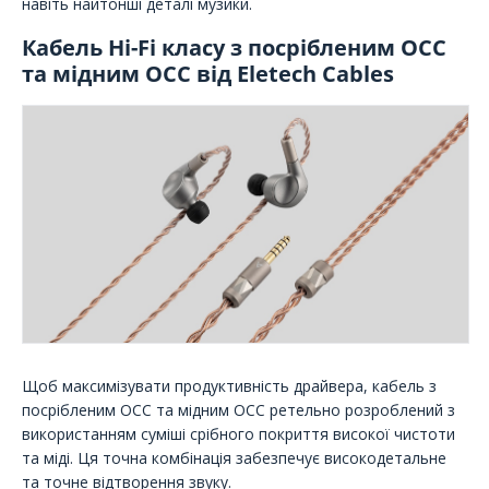
навіть найтонші деталі музики.
Кабель Hi-Fi класу з посрібленим OCC
та мідним OCC від Eletech Cables
Щоб максимізувати продуктивність драйвера, кабель з
посрібленим OCC та мідним OCC ретельно розроблений з
використанням суміші срібного покриття високої чистоти
та міді. Ця точна комбінація забезпечує високодетальне
та точне відтворення звуку.