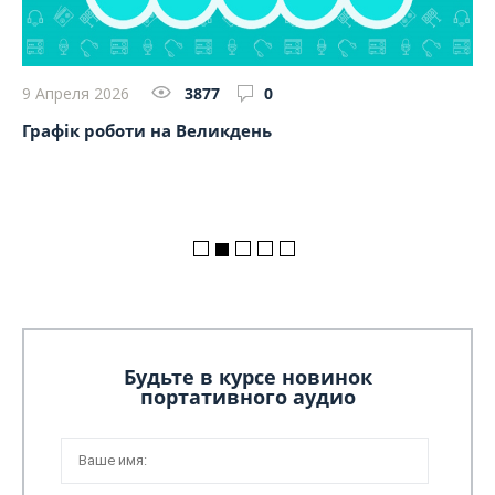
9 Апреля 2026
3877
0
23
Графік роботи на Великдень
So
на
Будьте в курсе новинок
портативного аудио