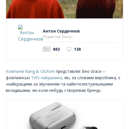
Антон Сердечнов
Редактор блогу.
883
138
Компанія Bang & Olufsen
представляє Beo Grace ‒
флагманські
TWS навушники
, які, за словами виробника, є
«найкращими за звучанням та найінтелектуальнішими
вкладишами, які коли-небудь створював бренд».