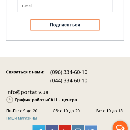
3 Мая 2026
363
2
10
Sony InZone H6 Air ‒ професійний студійний звук у
Kl
геймерському форматі
он
(096) 334-60-10
Связаться с нами
:
(044) 334-60-10
info@portativ.ua
График работы
CALL - центра
Пн-Пт: c 9 до 20
Сб: с 10 до 20
Вс: с 10 до 18
Наши магазины