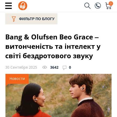
0
Заказать звонок
ФИЛЬТР ПО БЛОГУ
(096)
Имя
Bang & Olufsen Beo Grace ‒
(044)
Телефон
витонченість та інтелект у
світі бездротового звуку
30 Сентября 2025
3642
0
Отправить
Новости