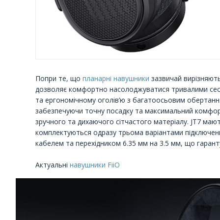
Попри те, що
планарні навушники
зазвичай вирізняють
дозволяє комфортно насолоджуватися тривалими сесія
та ергономічному оголів’ю з багатоосьовим обертанн
забезпечуючи точну посадку та максимальний комфорт
зручного та дихаючого сітчастого матеріалу. JT7 мают
комплектуються одразу трьома варіантами підключенн
кабелем та перехідником 6.35 мм на 3.5 мм, що гаранту
Актуальні
навушники FiiO