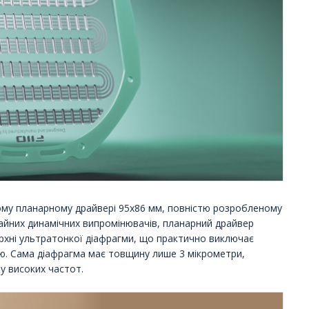
вому планарному драйвері 95x86 мм, повністю розробленому
чайних динамічних випромінювачів, планарний драйвер
ерхні ультратонкої діафрагми, що практично виключає
ю. Сама діафрагма має товщину лише 3 мікрометри,
у високих частот.