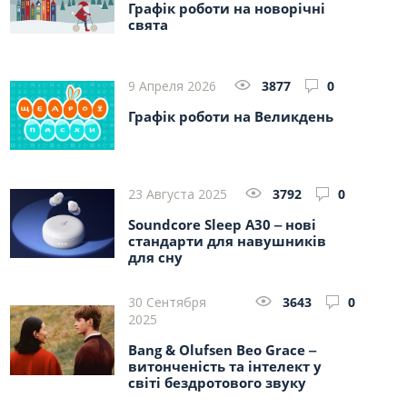
Графік роботи на новорічні
свята
9 Апреля 2026
3877
0
Графік роботи на Великдень
23 Августа 2025
3792
0
Soundcore Sleep A30 ‒ нові
стандарти для навушників
для сну
30 Сентября
3643
0
2025
Bang & Olufsen Beo Grace ‒
витонченість та інтелект у
світі бездротового звуку