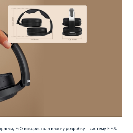
рагми, FiiO використала власну розробку ‒ систему F.E.S.