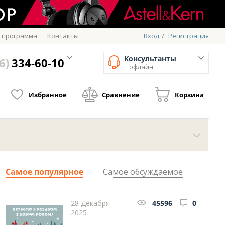
 программа
Контакты
Вход
/
Регистрация
Консультанты
6)
334-60-10
офлайн
Избранное
Сравнение
Корзина
Самое популярное
Самое обсуждаемое
28 Декабря
45596
0
2025