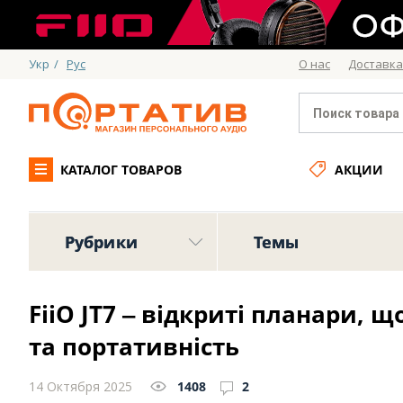
Укр
/
Рус
О нас
Доставка
КАТАЛОГ ТОВАРОВ
АКЦИИ
Рубрики
Темы
FiiO JT7 ‒ відкриті планари, 
та портативність
14 Октября 2025
1408
2