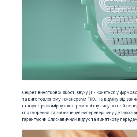
Секрет виняткової якості звуку JT7 криється у фірмо
та виготовленому інженерами FiiO. На відміну від зви
створює рівномірну електромагнітну силу по всій пов
спотворення та забезпечує неперевершену деталізаці
гарантуючи блискавичний відгук та виняткову передач