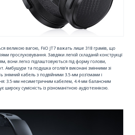
ся великою вагою, FiiO JT7 важать лише 318 грамів, що
ми прослуховування. Завдяки легкій складаній конструкції
ям, вони легко підлаштовуються під форму голови,
. Амбушури та подушка оголів’я виконані змінними зі
ь знімний кабель з подвійними 3.5-мм роз’ємами і
я: 3.5-мм несиметричним кабелем, 4.4-мм балансним
є широку сумісність із різноманітною аудіотехнікою.