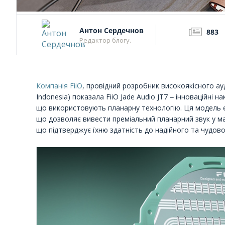
Антон Сердечнов
883
Редактор блогу.
Компанія FiiO
, провідний розробник високоякісного ауд
Indonesia) показала FiiO Jade Audio JT7 ‒ інноваційні
що використовують планарну технологію. Ця модель є
що дозволяє вивести преміальний планарний звук у мас
що підтверджує їхню здатність до надійного та чудово