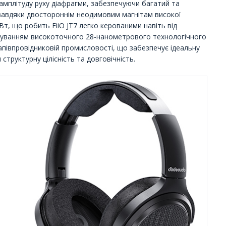
є амплітуду руху діафрагми, забезпечуючи багатий та
 завдяки двостороннім неодимовим магнітам високої
Вт, що робить FiiO JT7 легко керованими навіть від
осуванням високоточного 28-нанометрового технологічного
апівпровідниковій промисловості, що забезпечує ідеальну
структурну цілісність та довговічність.