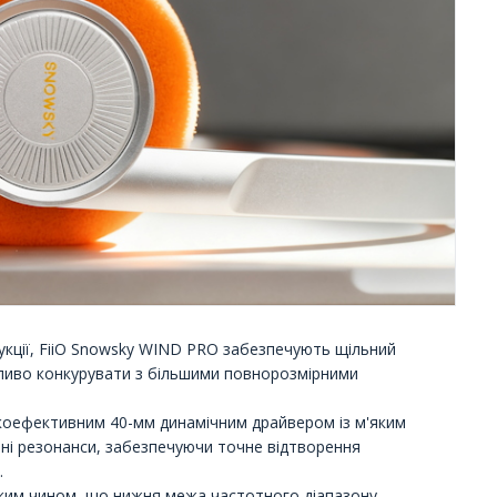
рукції, FiiO Snowsky WIND PRO забезпечують щільний
іливо конкурувати з більшими повнорозмірними
коефективним 40-мм динамічним драйвером із м'яким
ані резонанси, забезпечуючи точне відтворення
.
таким чином, що нижня межа частотного діапазону