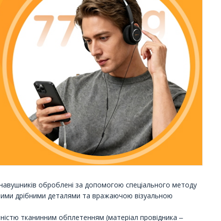
и навушників оброблені за допомогою спеціального методу
ірними дрібними деталями та вражаючою візуальною
овністю тканинним обплетенням (матеріал провідника ‒