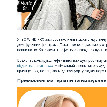
У FiiO WIND PRO застосовано напіввідкриту акустичну
демпфуючими фільтрами. Така інженерія дає змогу отр
повністю позбавляючи від ефекту «закладених вух», 
Водночас конструкція ефективно вирішує проблему сил
відкритих навушниках
. Мінімальний рівень витоку ауд
приміщеннях, не завдаючи дискомфорту людям поруч.
Преміальні матеріали та вишукане