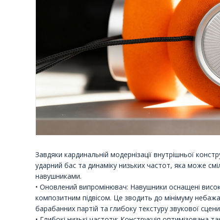
Завдяки кардинальній модернізації внутрішньої конст
ударний бас та динаміку низьких частот, яка може см
навушниками.
• Оновлений випромінювач: Навушники оснащені висо
композитним підвісом. Це зводить до мінімуму небаж
барабанних партій та глибоку текстуру звукової сцени
• Глибокі низькі частоти: Конструкція оптимізована 