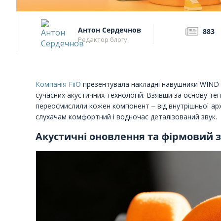
Антон Сердечнов
883
Редактор блогу.
Компанія FiiO
презентувала накладні навушники WIND P
сучасних акустичних технологій. Взявши за основу те
переосмислили кожен компонент ‒ від внутрішньої арх
слухачам комфортний і водночас деталізований звук.
Акустичні оновлення та фірмовий 