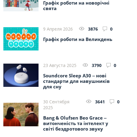
Графік роботи на новорічні
свята
9 Апреля 2026
3876
0
Графік роботи на Великдень
23 Августа 2025
3790
0
Soundcore Sleep A30 ‒ нові
стандарти для навушників
для сну
30 Сентября
3641
0
2025
Bang & Olufsen Beo Grace ‒
витонченість та інтелект у
світі бездротового звуку