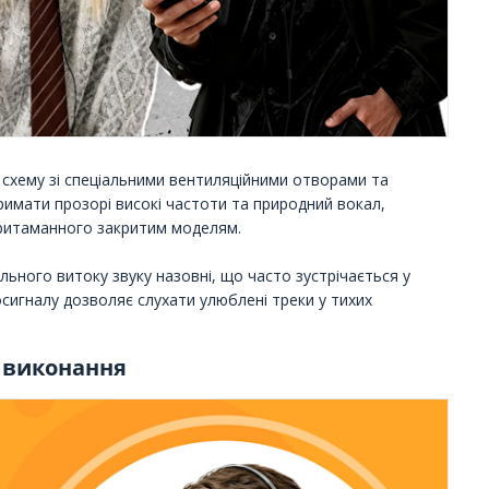
 схему зі спеціальними вентиляційними отворами та
имати прозорі високі частоти та природний вокал,
притаманного закритим моделям.
ьного витоку звуку назовні, що часто зустрічається у
іосигналу дозволяє слухати улюблені треки у тихих
 виконання