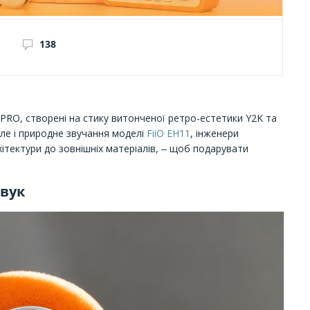
138
RO, створені на стику витонченої ретро-естетики Y2K та
пле і природне звучання моделі
FiiO EH11
, інженери
ітектури до зовнішніх матеріалів, ‒ щоб подарувати
звук