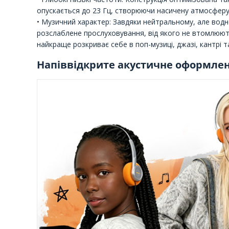
опускається до 23 Гц, створюючи насичену атмосферу 
• Музичний характер: Завдяки нейтральному, але вод
розслаблене прослуховування, від якого не втомлюют
найкраще розкриває себе в поп-музиці, джазі, кантрі т
Напіввідкрите акустичне оформле