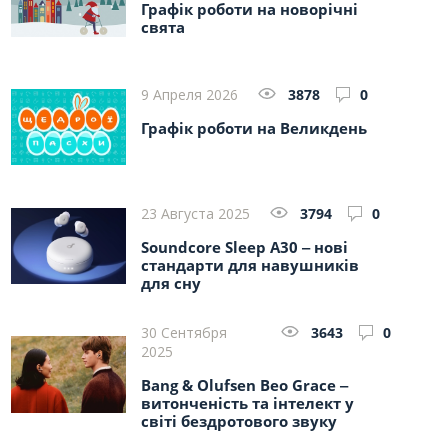
Графік роботи на новорічні
свята
9 Апреля 2026
3878
0
Графік роботи на Великдень
23 Августа 2025
3794
0
Soundcore Sleep A30 ‒ нові
стандарти для навушників
для сну
30 Сентября
3643
0
2025
Bang & Olufsen Beo Grace ‒
витонченість та інтелект у
світі бездротового звуку