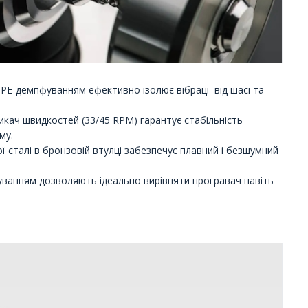
з TPE-демпфуванням ефективно ізолює вібрації від шасі та
кач швидкостей (33/45 RPM) гарантує стабільність
му.
ї сталі в бронзовій втулці забезпечує плавний і безшумний
пфуванням дозволяють ідеально вирівняти програвач навіть