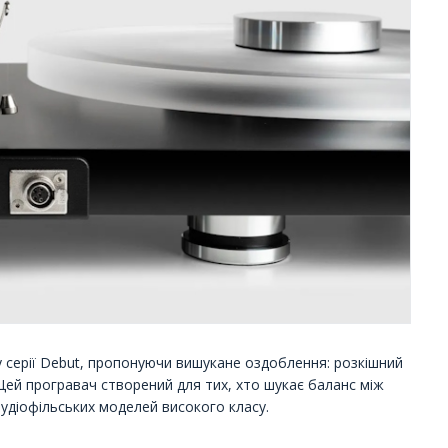
у серії Debut, пропонуючи вишукане оздоблення: розкішний
Цей програвач створений для тих, хто шукає баланс між
діофільських моделей високого класу.