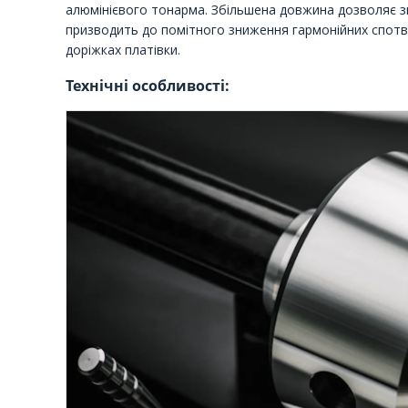
алюмінієвого тонарма. Збільшена довжина дозволяє з
призводить до помітного зниження гармонійних спотво
доріжках платівки.
Технічні особливості: