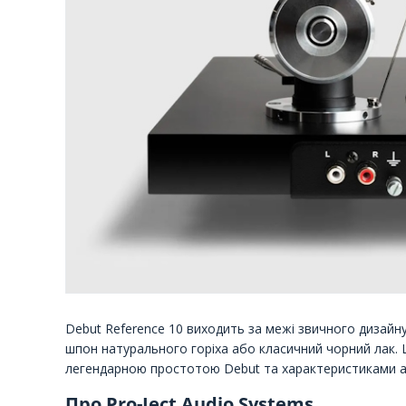
Debut Reference 10 виходить за межі звичного дизайн
шпон натурального горіха або класичний чорний лак. 
легендарною простотою Debut та характеристиками ау
Про Pro-Ject Audio Systems