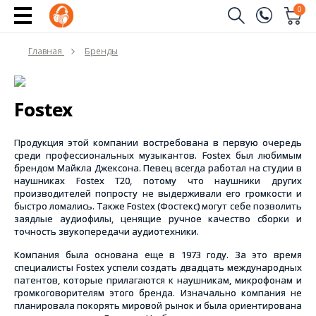
0
Заказать звонок
Главная
Бренды
(096)
Имя
(044)
Fostex
Телефон
Продукция этой компании востребована в первую очередь
среди профессиональных музыкантов. Fostex был любимым
брендом Майкла Джексона. Певец всегда работал на студии в
наушниках Fostex Т20, потому что наушники других
Отправить
производителей попросту не выдерживали его громкости и
быстро ломались. Также Fostex (Фостекс) могут себе позволить
заядлые аудиофилы, ценящие ручное качество сборки и
точность звукопередачи аудиотехники.
Компания была основана еще в 1973 году. За это время
специалисты Fostex успели создать двадцать международных
патентов, которые прилагаются к наушникам, микрофонам и
громкоговорителям этого бренда. Изначально компания не
планировала покорять мировой рынок и была ориентирована