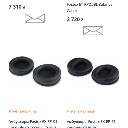
Fostex ET-RP2.5BL Balance
7 310
₴
Cable
2 720
₴
нет в наличии
нет в наличии
Амбушюры Fostex EX-EP-91
Амбушюры Fostex EX-EP-61
Ear Pads (TH900mkII, TH610,
Ear Pads (TH610)