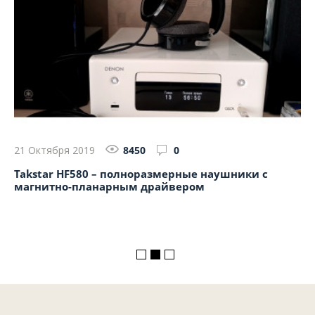
21 Октября 2019
8450
0
13
Takstar HF580 – полноразмерные наушники с
Об
магнитно-планарным драйвером
в 