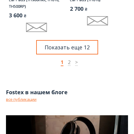
TH500RP)
2 700
₴
3 600
₴
Показать еще 12
1
2
>
Fostex в нашем блоге
все публикации