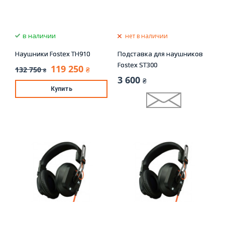
в наличии
нет в наличии
Наушники Fostex TH910
Подставка для наушников
Fostex ST300
119 250
132 750
₴
₴
3 600
₴
Купить