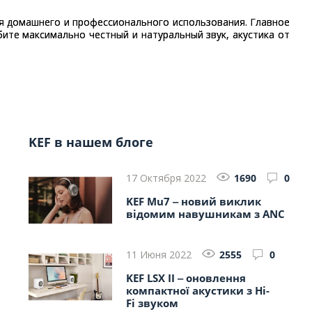
ля домашнего и профессионального использования. Главное
бите максимально честный и натуральный звук, акустика от
KEF в нашем блоге
17 Октября 2022
1690
0
KEF Mu7 ‒ новий виклик
відомим навушникам з ANC
11 Июня 2022
2555
0
KEF LSX II ‒ оновлення
компактної акустики з Hi-
Fi звуком