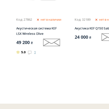
Код: 27862
Код: 32189
нет в наличии
нет в 
Акустическая система KEF
Акустика KEF Q150 Sati
LSX Wireless Olive
24 000
₴
49 200
₴
5.0
1