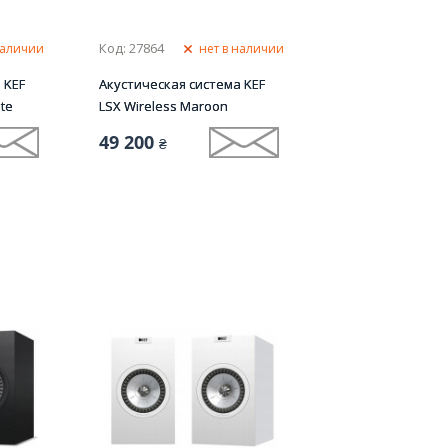
Код: 27864
наличии
нет в наличии
 KEF
Акустическая система KEF
ite
LSX Wireless Maroon
49 200
₴