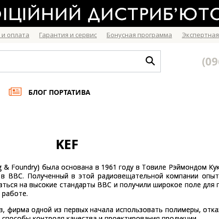
 и оплата
Гарантия и сервис
Бонусная программа
Экспертная
(09
БЛОГ ПОРТАТИВА
KEF
ng & Foundry) была основана в 1961 году в Товиле Рэймондом К
 в BBC. Полученный в этой радиовещательной компании опыт
ваться на высокие стандарты BBC и получили широкое поле для 
 работе.
в, фирма одной из первых начала использовать полимеры, отк
способы контроля качества и проектирования продукции.