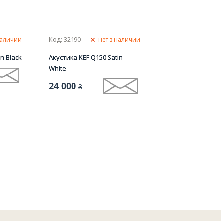
Код: 32190
наличии
нет в наличии
n Black
Акустика KEF Q150 Satin
White
24 000
₴