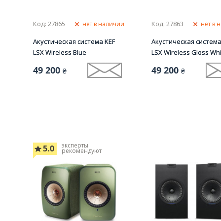
Код: 27865
Код: 27863
нет в наличии
нет в 
Акустическая система KEF
Акустическая система
LSX Wireless Blue
LSX Wireless Gloss Wh
49 200
49 200
₴
₴
эксперты
5.0
рекомендуют