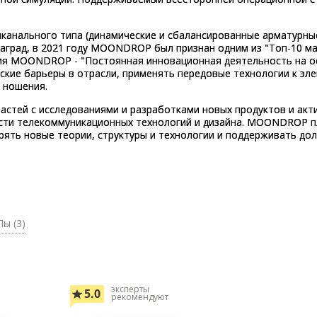
анального типа (динамические и сбалансированные арматурные
град, в 2021 году MOONDROP был признан одним из "Топ-10 мар
я MOONDROP - "Постоянная инновационная деятельность на осно
ские барьеры в отрасли, применять передовые технологии к э
 ношения.
тей с исследованиями и разработками новых продуктов и акти
асти телекоммуникационных технологий и дизайна. MOONDROP п
ерять новые теории, структуры и технологии и поддерживать до
ы (3)
эксперты
5.0
рекомендуют