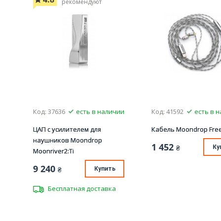
рекомендуют
Код: 37636
есть в наличии
Код: 41592
есть в 
ЦАП с усилителем для
Кабель Moondrop Fre
наушников Moondrop
1 452
₴
Ку
Moonriver2:Ti
9 240
₴
Купить
Бесплатная доставка