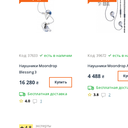
Код: 37633
есть в наличии
Код: 39672
есть в 
Наушники Moondrop
Наушники Moondrop A
Blessing 3
4 488
₴
Ку
16 280
₴
Купить
Бесплатная дост
Бесплатная доставка
3.8
2
4.0
1
эксперты
4.8