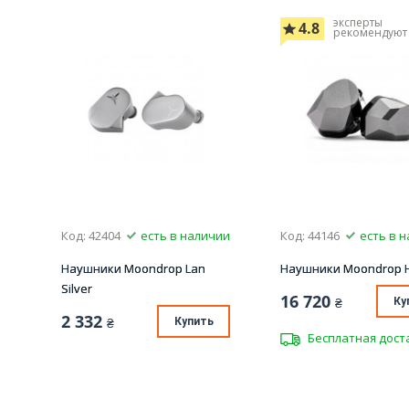
эксперты
4.8
рекомендуют
Код: 42404
есть в наличии
Код: 44146
есть в 
Наушники Moondrop Lan
Наушники Moondrop 
Silver
16 720
₴
Ку
2 332
₴
Купить
Бесплатная дост