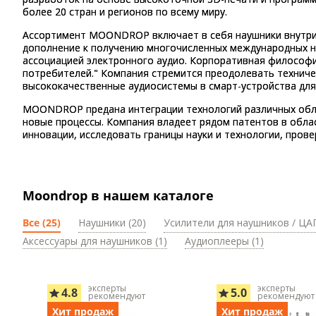
более 20 стран и регионов по всему миру.
Ассортимент MOONDROP включает в себя наушники внутрик
дополнение к получению многочисленных международных на
ассоциацией электронного аудио. Корпоративная философи
потребителей." Компания стремится преодолевать техниче
высококачественные аудиосистемы в смарт-устройства для
MOONDROP предана интеграции технологий различных облас
новые процессы. Компания владеет рядом патентов в обл
инновации, исследовать границы науки и технологии, пров
Moondrop в нашем каталоге
Все (25)
Наушники (20)
Усилители для наушников / ЦАП
Аксессуары для наушников (1)
Аудиоплееры (1)
эксперты
эксперты
4.8
5.0
рекомендуют
рекомендуют
Хит продаж
Хит продаж