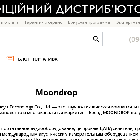
 и оплата
Гарантия и сервис
Бонусная программа
Экспертная
(09
БЛОГ ПОРТАТИВА
Moondrop
ueyu Technology Co., Ltd. — это научно-техническая компания, 
роизводство и многоканальный маркетинг. Бренд MOONDROP полу
ортативное аудиооборудование, цифровые ЦАП/усилители, про
 международным акустическим измерительным оборудованием, 
ной симуляции. Поддерживаемый всесторонней операционной ст