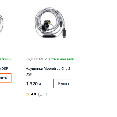
наличии
Код: 41589
есть в наличии
e DSP
Наушники Moondrop Chu 2
DSP
пить
1 320
₴
Купить
4.9
3