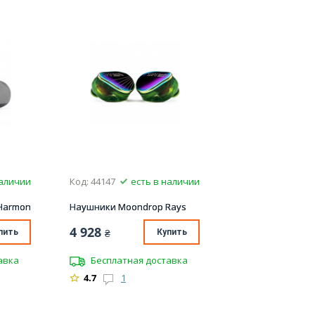
наличии
Код: 44147
есть в наличии
Harmon
Наушники Moondrop Rays
4 928
пить
₴
Купить
авка
Бесплатная доставка
4.7
1