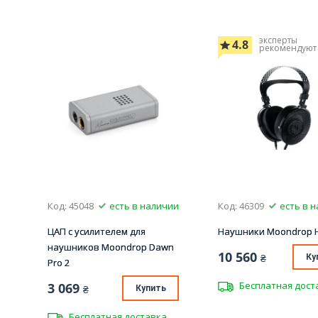
эксперты
4.8
рекомендуют
Код: 45048
есть в наличии
Код: 46309
есть в 
ЦАП с усилителем для
Наушники Moondrop H
наушников Moondrop Dawn
10 560
₴
Ку
Pro 2
Бесплатная дост
3 069
₴
Купить
Бесплатная доставка