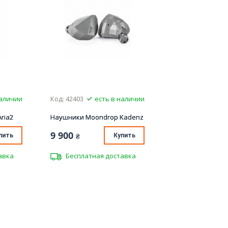
наличии
Код: 42403
есть в наличии
ria2
Наушники Moondrop Kadenz
9 900
пить
₴
Купить
авка
Бесплатная доставка