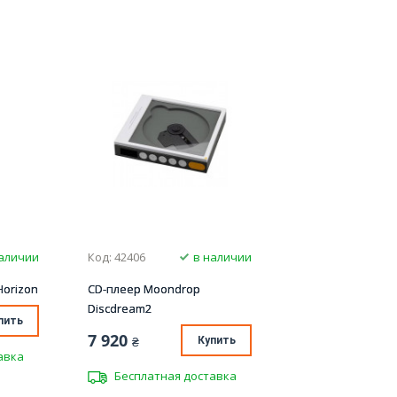
наличии
Код: 42406
в наличии
orizon
CD-плеер Moondrop
Discdream2
пить
7 920
₴
Купить
авка
Бесплатная доставка