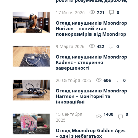
робити розумніше, дорожче,
гарніше
17 Июня 2026
221
0
Огляд навушників Moondrop
Horizon – новий етап
повнорозмірів від Moondrop
9 Марта 2026
422
0
Огляд навушників Moondrop
Kadenz – створення
завершеності
20 Октября 2025
606
0
Огляд навушників Moondrop
Harmon – моніторні та
інноваційні
15 Сентября
1400
0
2025
Огляд Moondrop Golden Ages
– одні з небагатьох