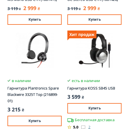
2 999
2 999
3 119
3 119
₴
₴
₴
₴
Купить
Купить
Хит продаж
в наличии
есть в наличии
Гарнитура Plantronics Spare
Гарнитура KOSS SB45 USB
Blackwire 3325T Top (216899-
3 599
₴
01)
3 215
Купить
₴
Бесплатная доставка
Купить
5.0
2