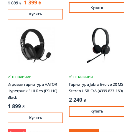
1 399
1 699
₴
₴
Купить
Купить
в наличии
в наличии
Игровая гарнитура HATOR
Гарнитура Jabra Evolve 20 MS
Hyperpunk 3 Hi-Res (ESH10)
Stereo USB-С/A (4999-823-169)
Black
2 240
₴
1 899
₴
Купить
Купить