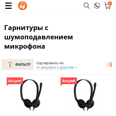
0
Заказать звонок
(096)
Имя
Гарнитуры с
шумоподавлением
(044)
Телефон
микрофона
Сортировать по:
ФИЛЬТР
Отправить
от дешевых к дорогим
Акция!
Акция!