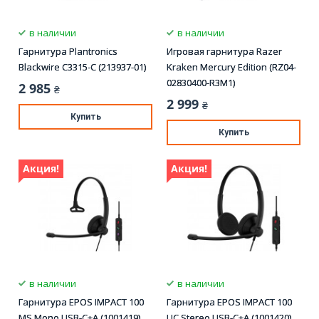
в наличии
в наличии
Гарнитура Plantronics
Игровая гарнитура Razer
Blackwire C3315-C (213937-01)
Kraken Mercury Edition (RZ04-
02830400-R3M1)
2 985
₴
2 999
₴
Купить
Купить
Акция!
Акция!
в наличии
в наличии
Гарнитура EPOS IMPACT 100
Гарнитура EPOS IMPACT 100
MS Mono USB-C+A (1001419)
UC Stereo USB-C+A (1001420)