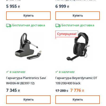
5 955
6 999
₴
₴
Купить
Купить
Бесплатная доставка
Бесплатная доставка
Суперцена!
в наличии
в наличии
Гарнитура Plantronics Savi
Гарнитура Beyerdynamic DT
W430A-M (82397-12)
109 200/400 black
7 345
7 776
17 280
₴
₴
₴
Купить
Купить