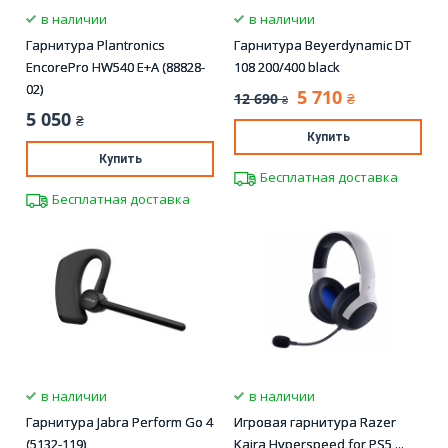
в наличии
в наличии
Гарнитура Plantronics
Гарнитура Beyerdynamic DT
EncorePro HW540 E+A (88828-
108 200/400 black
02)
5 710
12 690
₴
₴
5 050
₴
Купить
Купить
Бесплатная доставка
Бесплатная доставка
в наличии
в наличии
Гарнитура Jabra Perform Go 4
Игровая гарнитура Razer
(5132-119)
Kaira Hyperspeed for PS5 ...