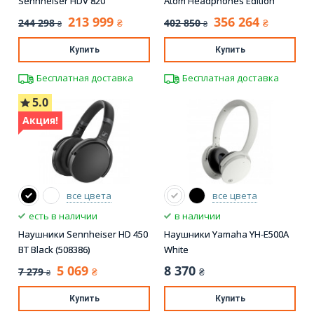
Sennheiser HDV 820
Atom Headphones Edition
213 999
356 264
244 298
402 850
₴
₴
₴
₴
Купить
Купить
Бесплатная доставка
Бесплатная доставка
5.0
Акция!
все цвета
все цвета
есть в наличии
в наличии
Наушники Sennheiser HD 450
Наушники Yamaha YH-E500A
BT Black (508386)
White
5 069
8 370
7 279
₴
₴
₴
Купить
Купить