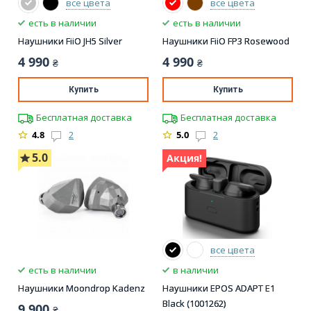
все цвета
все цвета
есть в наличии
есть в наличии
Наушники FiiO JH5 Silver
Наушники FiiO FP3 Rosewood
4 990
4 990
₴
₴
Купить
Купить
Бесплатная доставка
Бесплатная доставка
4.8
2
5.0
2
5.0
Акция!
все цвета
есть в наличии
в наличии
Наушники Moondrop Kadenz
Наушники EPOS ADAPT E1
Black (1001262)
9 900
₴