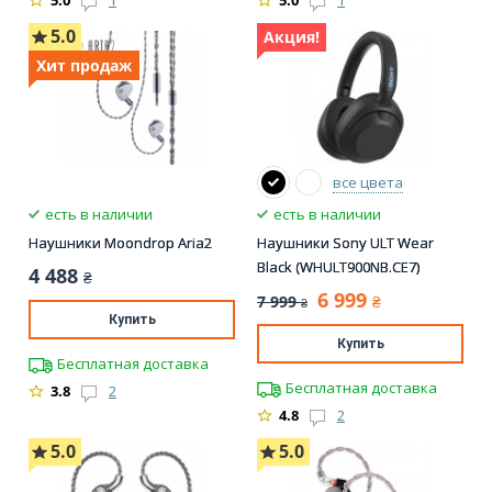
5.0
1
5.0
1
5.0
Акция!
Хит продаж
все цвета
есть в наличии
есть в наличии
Наушники Moondrop Aria2
Наушники Sony ULT Wear
Black (WHULT900NB.CE7)
4 488
₴
6 999
7 999
₴
₴
Купить
Купить
Бесплатная доставка
Бесплатная доставка
3.8
2
4.8
2
5.0
5.0