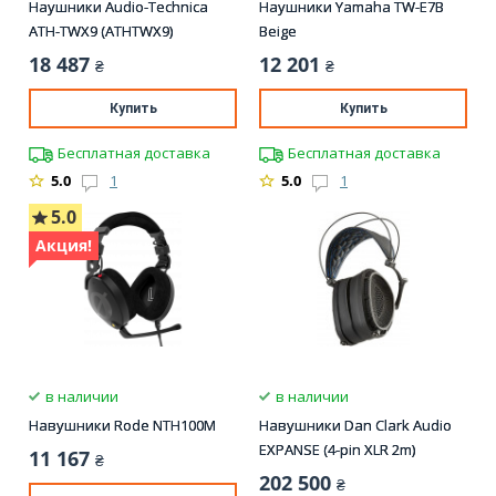
Наушники Audio-Technica
Наушники Yamaha TW-E7B
ATH-TWX9 (ATHTWX9)
Beige
18 487
12 201
₴
₴
Купить
Купить
Бесплатная доставка
Бесплатная доставка
5.0
1
5.0
1
5.0
Акция!
в наличии
в наличии
Навушники Rode NTH100M
Навушники Dan Clark Audio
EXPANSE (4-pin XLR 2m)
11 167
₴
202 500
₴