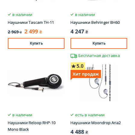
в наличии
в наличии
Наушники Tascam TH-11
Наушники Behringer BH60
2 499
4 247
2 969
₴
₴
₴
Купить
Купить
Бесплатная доставка
5.0
Хит продаж
в наличии
есть в наличии
Наушники Reloop RHP-10
Наушники Moondrop Aria2
Mono Black
4 488
₴