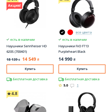
Акция!
все цвета
есть в наличии
есть в наличии
Наушники Sennheiser HD
Наушники FiiO FT13
620S (700401)
Purpleheart Black
14 549
14 990
18 139
₴
₴
₴
Купить
Купить
Бесплатная доставка
Бесплатная доставка
5.0
1
4.8