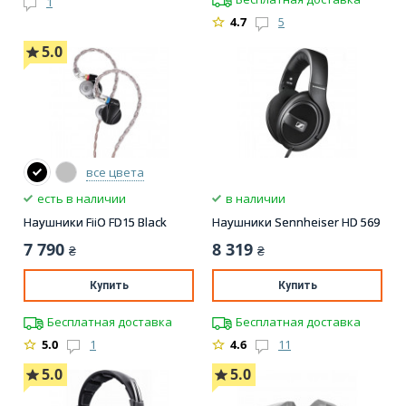
1
4.7
5
5.0
все цвета
есть в наличии
в наличии
Наушники FiiO FD15 Black
Наушники Sennheiser HD 569
7 790
8 319
₴
₴
Купить
Купить
Бесплатная доставка
Бесплатная доставка
5.0
1
4.6
11
5.0
5.0