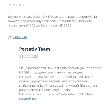
21.02.2023
Дякую. На жаль iBasso DX170 для мене надто дорогий. Чи
можете порекомендувати оптимальний по ціні/якість
портативний DAC до Sennheiser HD 599 ?
ответить
Portativ Team
21.02.2023
Якщо розглядати ЦАП із підсилювачем до Sennheiser
HD 599, то радимо розглянути такі моделі:
FiiO KA3 https://portativ.ua/ua/product_32021.html -
самий бюджетний варіант, але в той же час
найкомпактніший та доволі потужний. Він здатен
розкрити потенціал навушників.
FiiO Q3s https://portativ.ua/ua/product_33911.html
подробнее