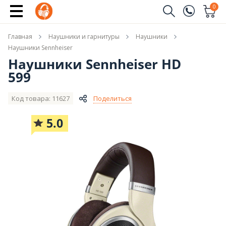
Купить
0
Заказать звонок
Главная
Наушники и гарнитуры
Наушники
(096)
Имя
Наушники Sennheiser
Наушники Sennheiser HD
(044)
599
Телефон
Код товара: 11627
Поделиться
5.0
Отправить