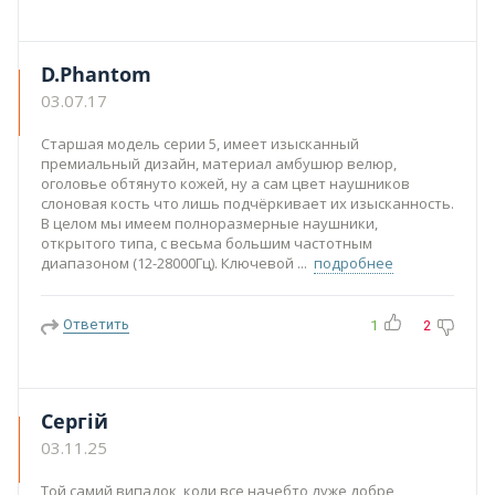
D.Phantom
03.07.17
Старшая модель серии 5, имеет изысканный
премиальный дизайн, материал амбушюр велюр,
оголовье обтянуто кожей, ну а сам цвет наушников
слоновая кость что лишь подчёркивает их изысканность.
В целом мы имеем полноразмерные наушники,
открытого типа, с весьма большим частотным
диапазоном (12-28000Гц). Ключевой
подробнее
Ответить
1
2
Сергій
03.11.25
Той самий випадок, коли все начебто дуже добре