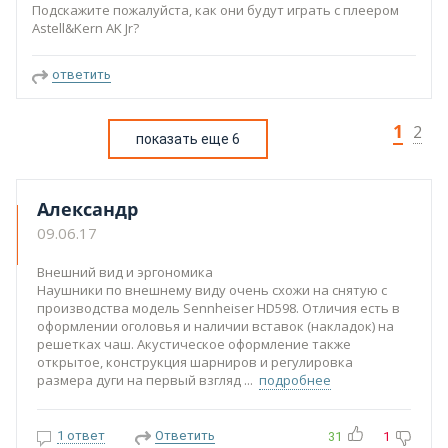
Подскажите пожалуйста, как они будут играть с плеером
Astell&Kern AK Jr?
ответить
1
2
показать еще 6
Александр
09.06.17
Внешний вид и эргономика
Наушники по внешнему виду очень схожи на снятую с
производства модель Sennheiser HD598. Отличия есть в
оформлении оголовья и наличии вставок (накладок) на
решетках чаш. Акустическое оформление также
открытое, конструкция шарниров и регулировка
размера дуги на первый взгляд
подробнее
1 ответ
Ответить
31
1