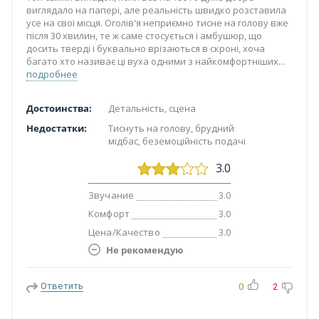
виглядало на папері, але реальність швидко розставила
усе на свої місця. Оголів'я неприємно тисне на голову вже
після 30 хвилин, те ж саме стосується і амбушюр, що
досить тверді і буквально врізаються в скроні, хоча
багато хто називає ці вуха одними з найкомфортніших
подробнее
Достоинства:
Детальність, сцена
Недостатки:
Тиснуть на голову, брудний
мідбас, беземоційність подачі
3.0
Звучание
3.0
Комфорт
3.0
Цена/Качество
3.0
Не рекомендую
Ответить
0
2