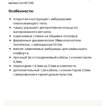
являются HD 599.
Особенности:
открытая конструкция с амбушюрами
охватывающего типа;
чашку украшает декоративное кольцо из
матированного металла;
коричневые стяжки на обшивке оголовья;
фирменные динамические 38мм излучатели
Sennheiser, с импедансом 50 Ом;
мягкие заменяемые амбушюры для наивысшего
комфорта;
прочный 3м отсоединяемый кабель с коннектором
6,3мм;
переходник с 6,3мм на 3,5мм в комплекте;
дополнительный 1,2м кабель с коннектором 3,5мм,
с микрофоном и гарнитурным пультом;