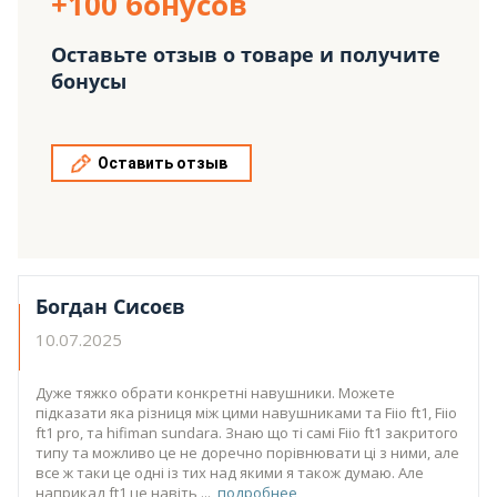
+100 бонусов
Оставьте отзыв о товаре и получите
бонусы
Оставить отзыв
Богдан Сисоєв
10.07.2025
Дуже тяжко обрати конкретні навушники. Можете
підказати яка різниця між цими навушниками та Fiio ft1, Fiio
ft1 pro, та hifiman sundara. Знаю що ті самі Fiio ft1 закритого
типу та можливо це не доречно порівнювати ці з ними, але
все ж таки це одні із тих над якими я також думаю. Але
наприкад ft1 це навіть
подробнее