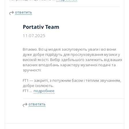
ответить
Portativ Team
11.07.2025
Вітаємо. Всі ці моделі заслуговують уваги і всі вони
дуже добре підійдуть для прослуховування музики у
високій якості. Вибір здебільшого залежить від ваших
власних вподобань характеру музичної подачі та
зручності:
FT1 — закриті, з потужним басом і теплим звучанням,
добре ізолюють.
FT1
подробнее
ответить