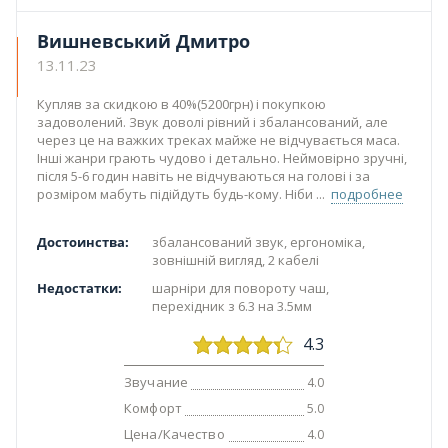
Вишневський Дмитро
13.11.23
Купляв за скидкою в 40%(5200грн) і покупкою
задоволений. Звук доволі рівний і збалансований, але
через це на важких треках майже не відчувається маса.
Інші жанри грають чудово і детально. Неймовірно зручні,
після 5-6 годин навіть не відчуваються на голові і за
розміром мабуть підійдуть будь-кому. Ніби
подробнее
Достоинства:
збалансований звук, ергономіка,
зовнішній вигляд, 2 кабелі
Недостатки:
шарніри для повороту чаш,
перехідник з 6.3 на 3.5мм
4.3
Звучание
4.0
Комфорт
5.0
Цена/Качество
4.0