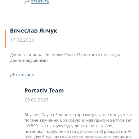
ответить
Вячеслав Янчук
17.02.2023
Доброго вечора. Чи зможе Cayin n3 розкрити потенціал
даних навушників?
ответить
Portativ Team
20.02.2023
Вітаємо. Cayin n3 доволі стара модель, але має дуже не
погане звучання. Враховуючи навушники Sennheiser
HD 599, якість звуку буду досить висока. Але,
потенціал навушників (за детальністю) розкриє на 70-
80%. Для більш детального та повноцінного звучання