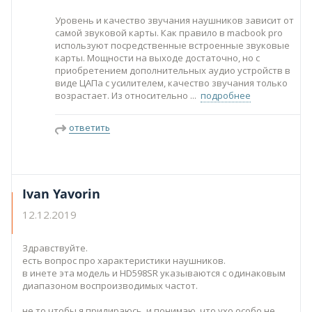
Уровень и качество звучания наушников зависит от
самой звуковой карты. Как правило в macbook pro
используют посредственные встроенные звуковые
карты. Мощности на выходе достаточно, но с
приобретением дополнительных аудио устройств в
виде ЦАПа с усилителем, качество звучания только
возрастает. Из относительно
подробнее
ответить
Ivan Yavorin
12.12.2019
Здравствуйте.
есть вопрос про характеристики наушников.
в инете эта модель и HD598SR указываются с одинаковым
диапазоном воспроизводимых частот.
не то чтобы я придираюсь, и понимаю, что ухо особо не