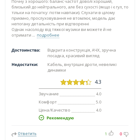
Почну з хорошого: баланс частот доволі хороший,
близький до нейтрального, але без сухості (якщо і є гул, то
тільки на початку: потім навпаки). Слухати в цілому
приємно, прослуховування не втомлює, модель дає
непогану детальність при відтворенні
Однак насолоду від тяжкої музики ви можете й не
отримати
подробнее
Достоинства:
Відкрита конструкція, АЧХ, зручна
посадка, красивий вигляд
Недостатки:
Кабель, внутрішні дроти, невеликі
динаміки
4.3
Звучание
4.0
Комфорт
5.0
Цена/Качество
4.0
Рекомендую
Ответить
1
0