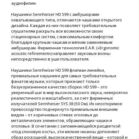
аудиофилии.
Наушники Sennheiser HD 599 с амбушюрами
охватывающего типа, отличаются чашками открытого
дизайна. Каждая из них позволяет требовательным
слушателям раскрыть все возможности своих
стационарных систем, с максимальным комфортом
благодаря крупным чашкам и мягким заменяемым
амбушюрам. Фирменная технология E.A.R. («Ergonomic
acoustic refinement») направляет звуковые волны
непосредственно в уши пользователя.
Наушники Sennheiser HD 599 флагман линейки,
премиальные наушники для самых требовательных
фанатов музыки, которые признают только
безукоризненное качество сборки. HD 599 – это
уверенный шаг в мир высококлассного звука, невероятно
реалистичного и масштабного, за счёт фирменных
излучателей Sennheiser SYS 38 (50 Ом). Их неоспоримое
превосходство подчеркнуто премиальным внешним
видом – от коричневых стяжек оголовья до
металлических элементов, обрамляющих чашки и
оголовье. В сочетании с запоминающейся расцветкой
«под слоновую кость», эти мелкие нюансы дополняют
образ роскошной, высококачественной вещи – которой и