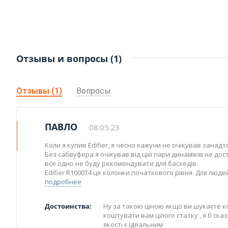
Отзывы и вопросы (1)
Отзывы (1)
Вопросы
ПАВЛО
08.05.23
Коли я купив Edifier, я чесно кажучи не очікував занадт
Без сабвуфера я очікував від цієї пари динаміків не дос
все одно не буду рекомендувати для басхедів.
Edifier R1000T4 це колонки початкового рівня. Для людей
подробнее
Достоинства:
Ну за такою ціною якщо ви шукаєте ко
коштувати вам цілого статку , я б ска
якості є ідеальним