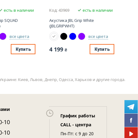
есть в наличии
Код: 43969
есть в наличии
Код:
rip SQUAD
Акустика JBL Grip White
Акуст
)
(JBLGRIPWHT)
(JBLG
все цвета
все цвета
4 199
4 1
Купить
Купить
₴
Украине: Киев, Львов, Днепр, Одесса, Харьков и другие города.
нами
График работы
0-10
CALL - центра
0-10
Пн-Пт: c 9 до 20