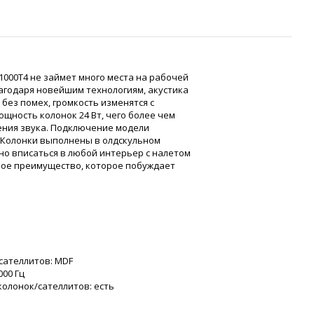
1000T4 не займет много места на рабочей
лагодаря новейшим технологиям, акустика
ез помех, громкость изменятся с
щность колонок 24 Вт, чего более чем
ения звука. Подключение модели
. Колонки выполнены в олдскульном
но вписаться в любой интерьер с налетом
мое преимущество, которое побуждает
сателлитов: MDF
00 Гц
олонок/сателлитов: есть