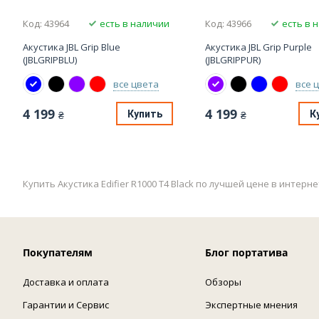
Код: 43964
есть в наличии
Код: 43966
есть в 
Акустика JBL Grip Blue
Акустика JBL Grip Purple
(JBLGRIPBLU)
(JBLGRIPPUR)
все цвета
все 
4 199
4 199
Купить
К
₴
₴
Купить Акустика Edifier R1000 T4 Black по лучшей цене в интер
Покупателям
Блог портатива
Доставка и оплата
Обзоры
Гарантии и Сервис
Экспертные мнения