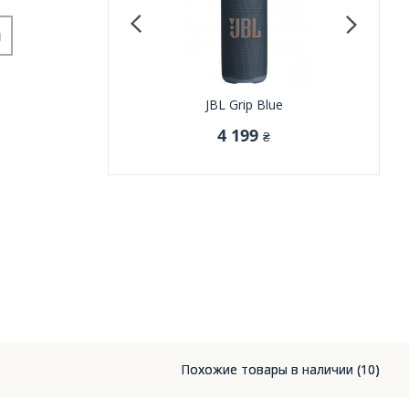
и
difier R1100 Black
JBL Grip Blue
JB
4 399
4 199
₴
₴
Похожие товары в наличии (10)