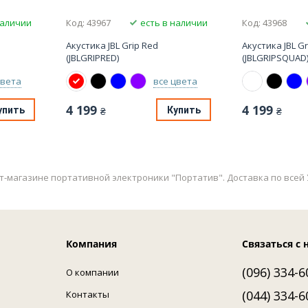
наличии
Код: 43967
есть в наличии
Код: 43968
Акустика JBL Grip Red
Акустика JBL G
(JBLGRIPRED)
(JBLGRIPSQUAD
цвета
все цвета
4 199
4 199
упить
Купить
₴
₴
нет-магазине портативной электроники "Портатив". Доставка по всей 
Компания
Связаться с 
(096) 334-6
О компании
(044) 334-6
Контакты