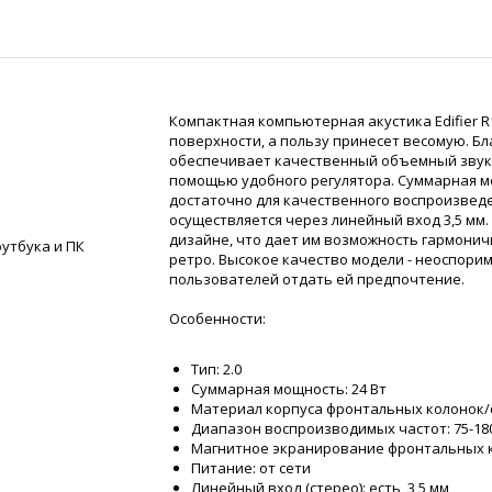
Компактная компьютерная акустика Edifier R
поверхности, а пользу принесет весомую. Б
обеспечивает качественный объемный звук б
помощью удобного регулятора. Суммарная мо
достаточно для качественного воспроизвед
осуществляется через линейный вход 3,5 мм
дизайне, что дает им возможность гармонич
оутбука и ПК
ретро. Высокое качество модели - неоспори
пользователей отдать ей предпочтение.
Особенности:
Тип: 2.0
Суммарная мощность: 24 Вт
Материал корпуса фронтальных колонок/
Диапазон воспроизводимых частот: 75-180
Магнитное экранирование фронтальных к
Питание: от сети
Линейный вход (стерео): есть, 3,5 мм