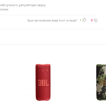
ій гучності ,регулятори звуку
исоких
Был ли полезен вам этот отзыв?
1
0