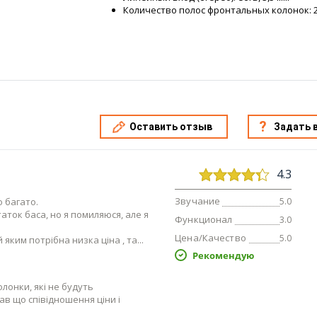
Количество полос фронтальных колонок: 
Оставить отзыв
Задать 
4.3
Звучание
о багато.
5.0
таток баса, но я помиляюся, але я
Функционал
3.0
Цена/Качество
5.0
 яким потрібна низка ціна , та
Рекомендую
лонки, які не будуть
зав що співідношення ціни і