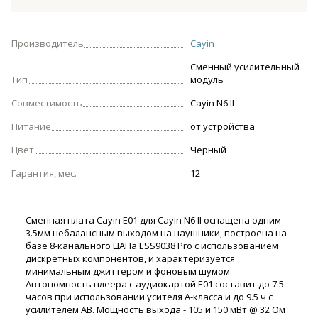
Производитель
Cayin
Сменный усилительный
Тип
модуль
Совместимость
Cayin N6 II
Питание
от устройства
Цвет
Черный
Гарантия, мес.
12
Сменная плата Cayin E01 для Cayin N6 II оснащена одним
3.5мм небалансным выходом на наушники, построена на
базе 8-канального ЦАПа ESS9038 Pro с использованием
дискретных компонентов, и характеризуется
минимальным джиттером и фоновым шумом.
Автономность плеера с аудиокартой E01 составит до 7.5
часов при использовании усителя А-класса и до 9.5 ч с
усилителем AB. Мощность выхода - 105 и 150 мВт @ 32 Ом