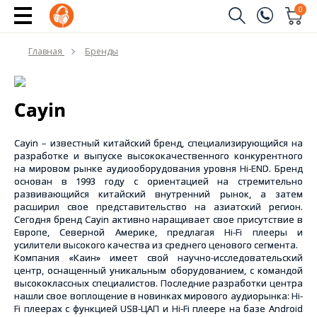
0
Заказать звонок
Главная
Бренды
(096)
Имя
(044)
Cayin
Телефон
Cayin – известный китайский бренд, специализирующийся на
разработке и выпуске высококачественного конкурентного
на мировом рынке аудиооборудования уровня Hi-END. Бренд
основан в 1993 году с ориентацией на стремительно
Отправить
развивающийся китайский внутренний рынок, а затем
расширил свое представительство на азиатский регион.
Сегодня бренд Cayin активно наращивает свое присутствие в
Европе, Северной Америке, предлагая Hi-Fi плееры и
усилители высокого качества из среднего ценового сегмента.
Компания «Каин» имеет свой научно-исследовательский
центр, оснащенный уникальным оборудованием, с командой
высококлассных специалистов. Последние разработки центра
нашли свое воплощение в новинках мирового аудиорынка: Hi-
Fi плеерах с функцией USB-ЦАП и Hi-Fi плеере на базе Android