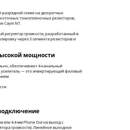
-разрядной схеме на дискретных
ысокоточных тонкопленочных резисторов,
е Cayin N7.
й регулятор громкости, разработанный в
улировку через 3 сегмента резисторов и
высокой мощности
льно, обеспечивают 4-канальный
й усилитель — это инвертирующий фазовый
нием.
сти:
 подключение
 или 4.4-мм Phone Out на выход с
ятора громкости). Линейное выходное