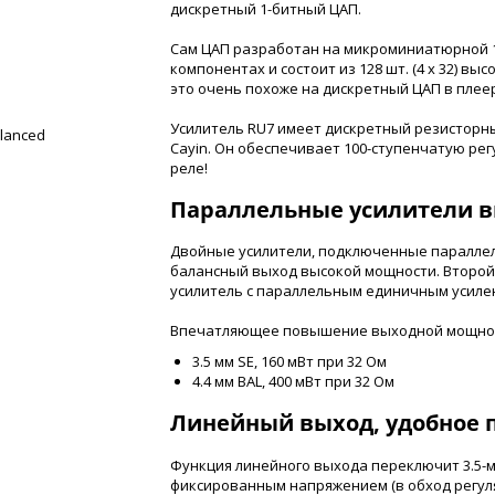
дискретный 1-битный ЦАП.
Сам ЦАП разработан на микроминиатюрной 1
компонентах и состоит из 128 шт. (4 x 32) в
это очень похоже на дискретный ЦАП в плеер
Усилитель RU7 имеет дискретный резисторны
alanced
Cayin. Он обеспечивает 100-ступенчатую рег
реле!
Параллельные усилители 
Двойные усилители, подключенные паралле
балансный выход высокой мощности. Второ
усилитель с параллельным единичным усиле
Впечатляющее повышение выходной мощно
3.5 мм SE, 160 мВт при 32 Ом
4.4 мм BAL, 400 мВт при 32 Ом
Линейный выход, удобное
Функция линейного выхода переключит 3.5-мм
фиксированным напряжением (в обход регул