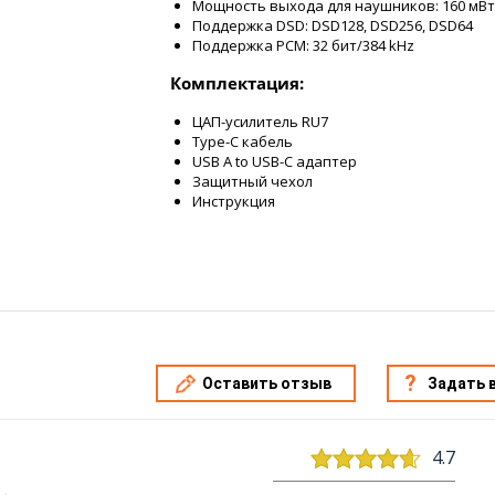
Мощность выхода для наушников: 160 мВт 
Поддержка DSD: DSD128, DSD256, DSD64
Поддержка PCM: 32 бит/384 kHz
Комплектация:
ЦАП-усилитель RU7
Type-C кабель
USB A to USB-C адаптер
Защитный чехол
Инструкция
Оставить отзыв
Задать 
4.7