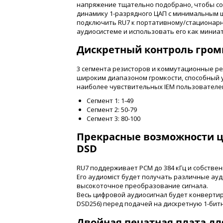
напряжение тщательно подобрано, чтобы со
динамику 1-разрядного ЦАП с минимальным 
подключить RU7 к портативному/стационар
аудиосистеме и использовать его как мини
Дискретный контроль гром
3 сегмента резисторов и коммутационные р
широким диапазоном громкости, способный 
наиболее чувствительных IEM пользователе
Сегмент 1: 1-49
Сегмент 2: 50-79
Сегмент 3: 80-100
Прекрасные возможности ци
DSD
RU7 поддерживает PCM до 384 кГц и собствен
Его аудиоміст будет получать различные ау
высокоточное преобразование сигнала.
Весь цифровой аудиосигнал будет конверти
DSD256) перед подачей на дискретную 1-бит
Двойная печатная плата д