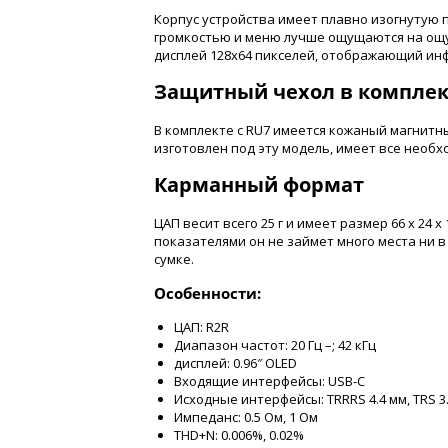
Корпус устройства имеет плавно изогнутую 
громкостью и меню лучше ощущаются на ощу
дисплей 128х64 пикселей, отображающий ин
Защитный чехол в комплек
В комплекте с RU7 имеется кожаный магнитн
изготовлен под эту модель, имеет все необх
Карманный формат
ЦАП весит всего 25 г и имеет размер 66 х 24 
показателями он не займет много места ни в
сумке.
Особенности:
ЦАП: R2R
Диапазон частот: 20 Гц –; 42 кГц
дисплей: 0.96″ OLED
Входящие интерфейсы: USB-C
Исходные интерфейсы: TRRRS 4.4 мм, TRS 3
Импеданс: 0.5 Ом, 1 Ом
THD+N: 0.006%, 0.02%