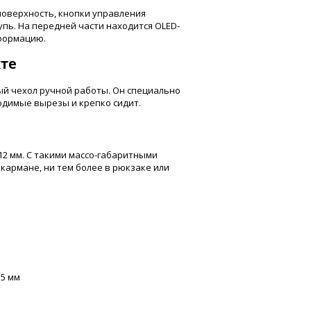
поверхность, кнопки управления
пь. На передней части находится OLED-
формацию.
те
ый чехол ручной работы. Он специально
одимые вырезы и крепко сидит.
х 12 мм. С такими массо-габаритными
 кармане, ни тем более в рюкзаке или
.5 мм