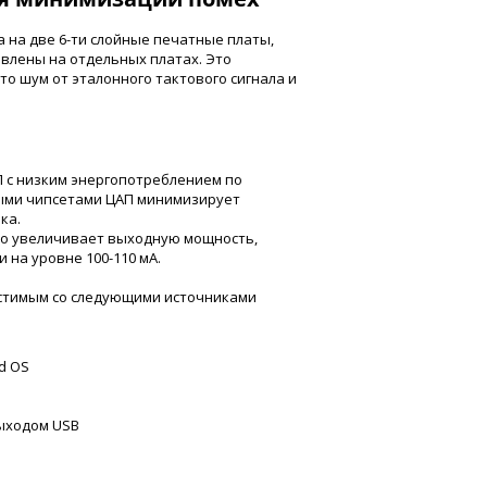
 на две 6-ти слойные печатные платы,
влены на отдельных платах. Это
то шум от эталонного тактового сигнала и
П с низким энергопотреблением по
ыми чипсетами ЦАП минимизирует
ка.
но увеличивает выходную мощность,
 на уровне 100-110 мА.
естимым со следующими источниками
ad OS
ыходом USB