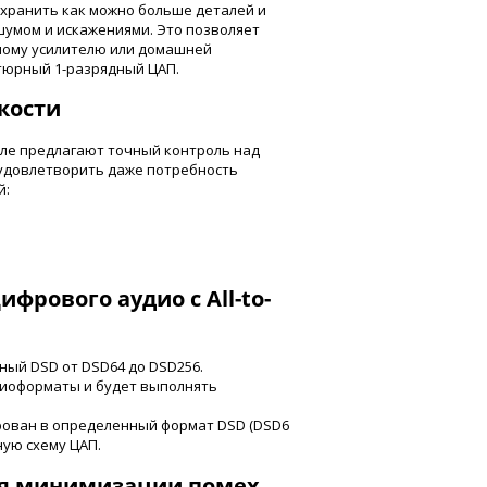
хранить как можно больше деталей и
шумом и искажениями. Это позволяет
ному усилителю или домашней
атюрный 1-разрядный ЦАП.
кости
еле предлагают точный контроль над
удовлетворить даже потребность
й:
фрового аудио с All-to-
ный DSD от DSD64 до DSD256.
диоформаты и будет выполнять
рован в определенный формат DSD (DSD6
ную схему ЦАП.
ля минимизации помех