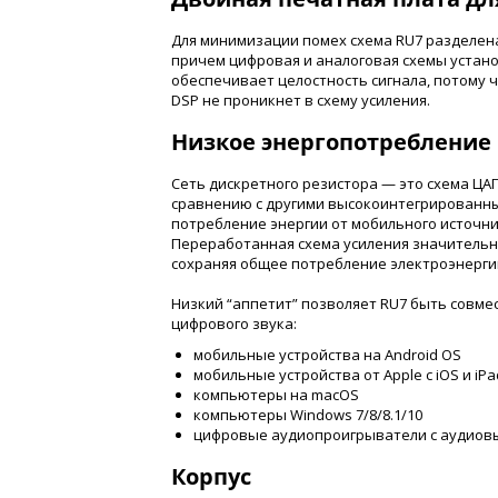
Для минимизации помех схема RU7 разделена
причем цифровая и аналоговая схемы устано
обеспечивает целостность сигнала, потому ч
DSP не проникнет в схему усиления.
Низкое энергопотребление
Сеть дискретного резистора — это схема ЦА
сравнению с другими высокоинтегрированн
потребление энергии от мобильного источни
Переработанная схема усиления значитель
сохраняя общее потребление электроэнергии
Низкий “аппетит” позволяет RU7 быть совм
цифрового звука:
мобильные устройства на Android OS
мобильные устройства от Apple с iOS и iP
компьютеры на macOS
компьютеры Windows 7/8/8.1/10
цифровые аудиопроигрыватели с аудиов
Корпус