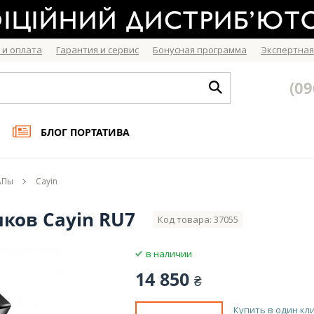
 и оплата
Гарантия и сервис
Бонусная программа
Экспертная
(09
БЛОГ ПОРТАТИВА
ЦАПы
Cayin
ков Cayin RU7
Код товара: 37055
в наличии
14 850
₴
Купить в один кл