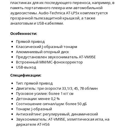
пластинках для их последующего переноса, например, в
память портативного плеера или автомобильной
аудиосистемы. Audio-Technica AT-LP5x комплектуется
прозрачной пылезащитной крышкой, а также
аналоговым и USB-кабелями.
Особенности:
Прямой привод
Классический J-образный тонарм
Алюминиевый опорный диск
Предустановлен звукосниматель AT-VM95E
Встроенный MM/MC-фонокорректор
USB-выход
Спецификации:
Тип: прямой привод
Двигатель: три скорости 33,1/3, 45, 78 об/мин
Пусковое усилие: более 1 кг/ см
Детонации: менее 0,2 %
Соотношение сигнал/шум: более 50 дБ
Тонарм: J-образный
Антискейтинг: регулируемый, динамический
Звукосниматель: AT-VM95E, эллиптическая игла, на
держателе AT-HS6