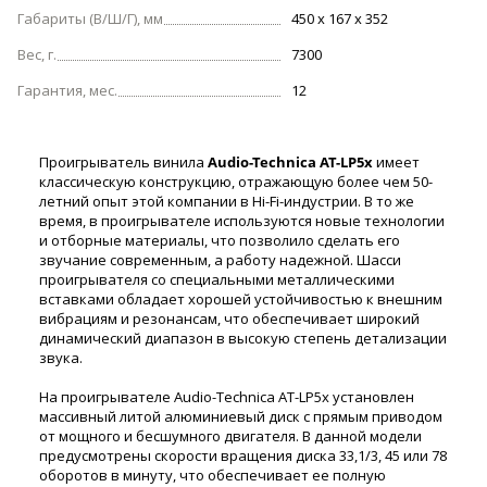
Габариты (В/Ш/Г), мм
450 х 167 х 352
Вес, г.
7300
Гарантия, мес.
12
Проигрыватель винила
Audio-Technica AT-LP5x
имеет
классическую конструкцию, отражающую более чем 50-
летний опыт этой компании в Hi-Fi-индустрии. В то же
время, в проигрывателе используются новые технологии
и отборные материалы, что позволило сделать его
звучание современным, а работу надежной. Шасси
проигрывателя со специальными металлическими
вставками обладает хорошей устойчивостью к внешним
вибрациям и резонансам, что обеспечивает широкий
динамический диапазон в высокую степень детализации
звука.
На проигрывателе Audio-Technica AT-LP5x установлен
массивный литой алюминиевый диск с прямым приводом
от мощного и бесшумного двигателя. В данной модели
предусмотрены скорости вращения диска 33,1/3, 45 или 78
оборотов в минуту, что обеспечивает ее полную