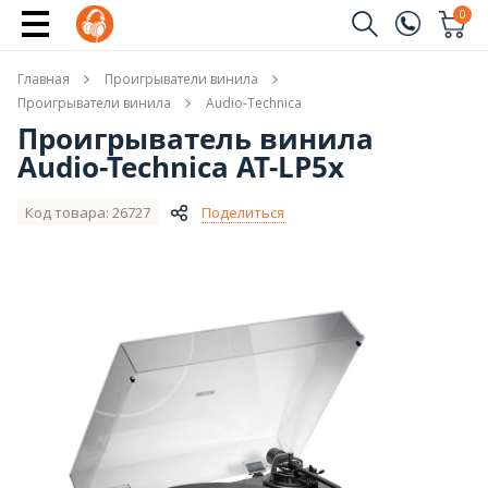
Сообщить о поступлении
0
Заказать звонок
Главная
Проигрыватели винила
(096)
Имя
Проигрыватели винила
Audio-Technica
Проигрыватель винила
(044)
Audio-Technica AT-LP5x
Телефон
Код товара: 26727
Поделиться
Отправить