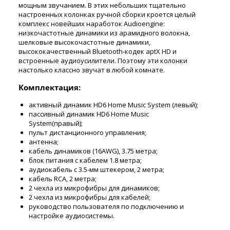
мощным звучанием. В этих небольших тщательно
настроенных колонках ручной сборки кроется целый
комплекс новейших наработок Audioengine:
низкочастотные динамики из арамидного волокна,
шелковые высокочастотные динамики,
высококачественный Bluetooth-кодек aptX HD и
встроенные аудиоусилители. Поэтому эти колонки
настолько классно звучат в любой комнате.
Комплектация:
активный динамик HD6 Home Music System (левый);
пассивный динамик HD6 Home Music
System(правый);
пульт дистанционного управления;
антенна;
кабель динамиков (16AWG), 3.75 метра;
блок питания с кабелем 1.8 метра;
аудиокабель с 3.5-мм штекером, 2 метра;
кабель RCA, 2 метра;
2 чехла из микрофибры для динамиков;
2 чехла из микрофибры для кабелей;
руководство пользователя по подключению и
настройке аудиосистемы.