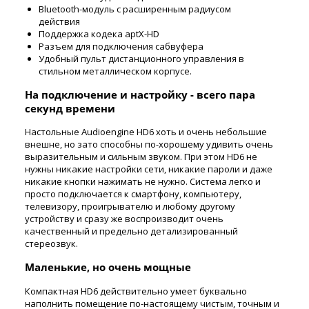
Bluetooth-модуль с расширенным радиусом
действия
Поддержка кодека aptX-HD
Разъем для подключения сабвуфера
Удобный пульт дистанционного управления в
стильном металлическом корпусе.
На подключение и настройку - всего пара
секунд времени
Настольные Audioengine HD6 хоть и очень небольшие
внешне, но зато способны по-хорошему удивить очень
выразительным и сильным звуком. При этом HD6 не
нужны никакие настройки сети, никакие пароли и даже
никакие кнопки нажимать не нужно. Система легко и
просто подключается к смартфону, компьютеру,
телевизору, проигрывателю и любому другому
устройству и сразу же воспроизводит очень
качественный и предельно детализированный
стереозвук.
Маленькие, но очень мощные
Компактная HD6 действительно умеет буквально
наполнить помещение по-настоящему чистым, точным и