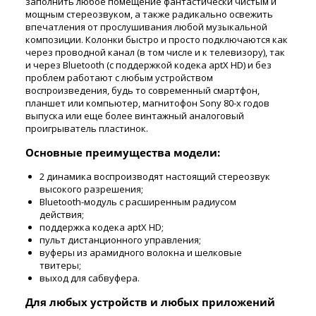
заполнить любое помещение фантастически чистым и
мощным стереозвуком, а также радикально освежить
впечатления от прослушивания любой музыкальной
композиции. Колонки быстро и просто подключаются как
через проводной канал (в том числе и к телевизору), так
и через Bluetooth (с поддержкой кодека aptX HD) и без
проблем работают с любым устройством
воспроизведения, будь то современный смартфон,
планшет или компьютер, магнитофон Sony 80-х годов
выпуска или еще более винтажный аналоговый
проигрыватель пластинок.
Основные преимущества модели:
2 динамика воспроизводят настоящий стереозвук
высокого разрешения;
Bluetooth-модуль с расширенным радиусом
действия;
поддержка кодека aptX HD;
пульт дистанционного управления;
вуферы из арамидного волокна и шелковые
твитеры;
выход для сабвуфера.
Для любых устройств и любых приложений