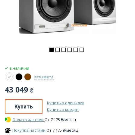
в наличии
все цвета
43 049
₴
Купить в один клик
Купить
Купить в кредит
Оплата частями
От
7 175
₴
/месяц
Покупка частями
От
7 175
₴
/месяц