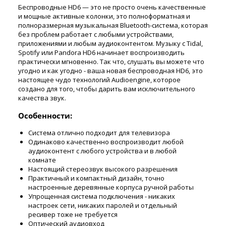
Беспроводные HD6 — это не просто очень качественные
и мощные активные колонки, это полноформатная и
полноразмерная музыкальная Bluetooth-система, которая
без проблем работает с любыми устройствами,
приложениями и любым аудиоконтентом. Музыку с Tidal,
Spotify или Pandora HD6 начинает воспроизводить
практически мгновенно. Так что, слушать вы можете что
угодно и как угодно - ваша новая беспроводная HD6, это
настоящее чудо технологий Audioengine, которое
создано для того, чтобы дарить вам исключительного
качества звук.
Особенности:
Система отлично подходит для телевизора
Одинаково качественно воспроизводит любой
аудиоконтент с любого устройства и в любой
комнате
Настоящий стереозвук высокого разрешения
Практичный и компактный дизайн, точно
настроенные деревянные корпуса ручной работы
Упрощенная система подключения - никаких
настроек сети, никаких паролей и отдельный
ресивер тоже не требуется
Оптический аудиовход