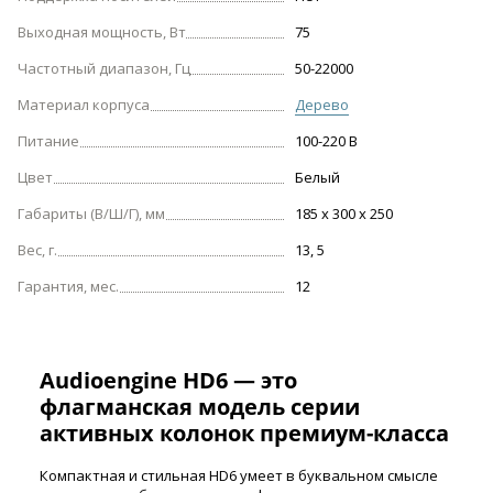
Выходная мощность, Вт
75
Частотный диапазон, Гц
50-22000
Материал корпуса
Дерево
Питание
100-220 В
Цвет
Белый
Габариты (В/Ш/Г), мм
185 x 300 x 250
Вес, г.
13, 5
Гарантия, мес.
12
Audioengine HD6 — это
флагманская модель серии
активных колонок премиум-класса
Компактная и стильная HD6 умеет в буквальном смысле