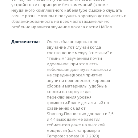
устройство и в принципе без замечаний ( кроме
неудачного комплектного кабеля type c).можно слушать
самые разные жанры и получить хорошую детальность и
сбалансированность на всех частотах.мне лично
особенно нравится звучание вокала с этим ЦАПом.
Достоинства:
Очень сбалансированное
звучание ,тот случай когда
соотношение между "светлым" и
"темным" звучанием почти
идеальное ,при этом есть
небольшая доля музыкальности
на середине(вокал приятно
звучит и полновесно) , хорошая
сборка и материалы ,удобные
кнопки на корпусе для
переключения уровня
громкости.Более детальный по
сравнению с ua3 от
Shanling.Полностью доволен и 3,5
и 4,4 выходами.Не заметил
себилянтов даже на высокой
мощности (как например в
Tempotec sonata BHD 2023)