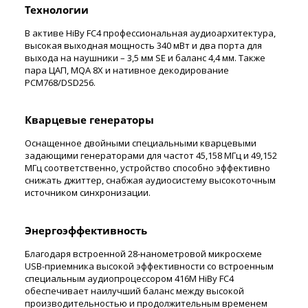
Технологии
В активе HiBy FC4 профессиональная аудиоархитектура,
высокая выходная мощность 340 мВт и два порта для
выхода на наушники – 3,5 мм SE и баланс 4,4 мм. Также
пара ЦАП, MQA 8X и нативное декодирование
PCM768/DSD256.
Кварцевые генераторы
Оснащенное двойными специальными кварцевыми
задающими генераторами для частот 45,158 МГц и 49,152
МГц соответственно, устройство способно эффективно
снижать джиттер, снабжая аудиосистему высокоточным
источником синхронизации.
Энергоэффективность
Благодаря встроенной 28-нанометровой микросхеме
USB-приемника высокой эффективности со встроенным
специальным аудиопроцессором 416M HiBy FC4
обеспечивает наилучший баланс между высокой
производительностью и продолжительным временем