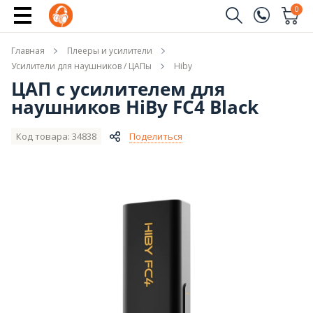
Сообщить о поступлении
0
Заказать звонок
Главная
Плееры и усилители
(096)
Имя
Усилители для наушников / ЦАПы
Hiby
ЦАП с усилителем для
(044)
наушников HiBy FC4 Black
Телефон
Код товара: 34838
Поделиться
Отправить