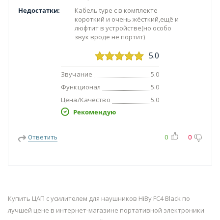
Недостатки:
Кабель type c в комплекте
короткий и очень жёсткий,ещё и
люфтит в устройстве(но особо
звук вроде не портит)
5.0
Звучание
5.0
Функционал
5.0
Цена/Качество
5.0
Рекомендую
Ответить
0
0
Купить ЦАП с усилителем для наушников HiBy FC4 Black по
лучшей цене в интернет-магазине портативной электроники