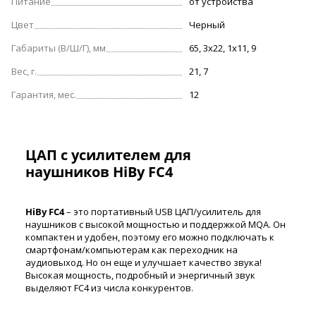
Питание
от устройства
Цвет
Черный
Габариты (В/Ш/Г), мм
65, 3х22, 1х11, 9
Вес, г.
21, 7
Гарантия, мес.
12
ЦАП с усилителем для
наушников HiBy FC4
HiBy FC4
– это портативный USB ЦАП/усилитель для
наушников с высокой мощностью и поддержкой MQA. Он
компактен и удобен, поэтому его можно подключать к
смартфонам/компьютерам как переходник на
аудиовыход. Но он еще и улучшает качество звука!
Высокая мощность, подробный и энергичный звук
выделяют FC4 из числа конкурентов.