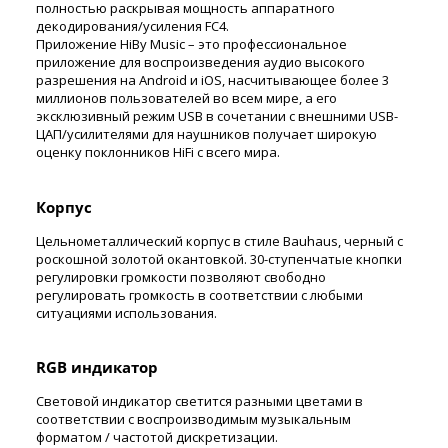
полностью раскрывая мощность аппаратного
декодирования/усиления FC4.
Приложение HiBy Music – это профессиональное
приложение для воспроизведения аудио высокого
разрешения на Android и iOS, насчитывающее более 3
миллионов пользователей во всем мире, а его
эксклюзивный режим USB в сочетании с внешними USB-
ЦАП/усилителями для наушников получает широкую
оценку поклонников HiFi с всего мира.
Корпус
Цельнометаллический корпус в стиле Bauhaus, черный с
роскошной золотой окантовкой. 30-ступенчатые кнопки
регулировки громкости позволяют свободно
регулировать громкость в соответствии с любыми
ситуациями использования.
RGB индикатор
Световой индикатор светится разными цветами в
соответствии с воспроизводимым музыкальным
форматом / частотой дискретизации.