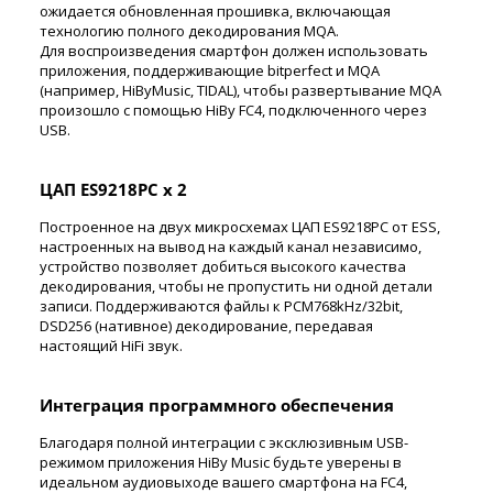
ожидается обновленная прошивка, включающая
технологию полного декодирования MQA.
Для воспроизведения смартфон должен использовать
приложения, поддерживающие bitperfect и MQA
(например, HiByMusic, TIDAL), чтобы развертывание MQA
произошло с помощью HiBy FC4, подключенного через
USB.
ЦАП ES9218PC х 2
Построенное на двух микросхемах ЦАП ES9218PC от ESS,
настроенных на вывод на каждый канал независимо,
устройство позволяет добиться высокого качества
декодирования, чтобы не пропустить ни одной детали
записи. Поддерживаются файлы к PCM768kHz/32bit,
DSD256 (нативное) декодирование, передавая
настоящий HiFi звук.
Интеграция программного обеспечения
Благодаря полной интеграции с эксклюзивным USB-
режимом приложения HiBy Music будьте уверены в
идеальном аудиовыходе вашего смартфона на FC4,