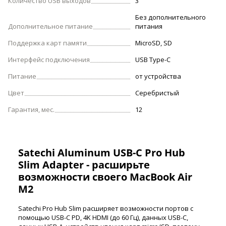
Количество USB выходов
3
Без дополнительного
Дополнительное питание
питания
Поддержка карт памяти
MicroSD, SD
Интерфейс подключения
USB Type-C
Питание
от устройства
Цвет
Серебристый
Гарантия, мес.
12
Satechi Aluminum USB-C Pro Hub
Slim Adapter - расширьте
возможности своего MacBook Air
M2
Satechi Pro Hub Slim расширяет возможности портов с
помощью USB-C PD, 4K HDMI (до 60 Гц), данных USB-C,