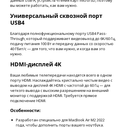
данных USB-A, устройств чтения карт micro/SD, поэтому
вы можете работать, как вам нужно.
Универсальный сквозной порт
USB4
Благодаря полнофункциональному порту USB4 Pass-
Through, который поддерживает видеовыход до 6K/60 Гц,
подачу питания 100 Вт и передачу данных со скоростью
40 Гбит/с — для того, что вам нужно, и когда вам это
нужно.
HDMI-дисплей 4K
Ваши любимые телепередачи находятся всего в одном
порту HDMI. Наслаждайтесь кристально чистым видео с
выводом на дисплей 4K HDMI с частотой до 60 Гц — для
четкого вывода с высоким разрешением на внешний
монитор с поддержкой HDMI. Требуется прямое
подключение HDMI.
Особенности:
Разработан специально для MacBook Air M2 2022
года, чтобы дополнить порты вашего ноутбука.