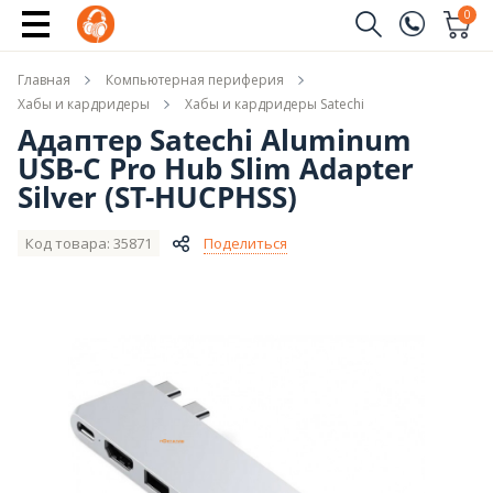
Купить
0
Заказать звонок
Главная
Компьютерная периферия
(096)
Имя
Хабы и кардридеры
Хабы и кардридеры Satechi
Адаптер Satechi Aluminum
(044)
USB-C Pro Hub Slim Adapter
Телефон
Silver (ST-HUCPHSS)
Код товара: 35871
Поделиться
Отправить