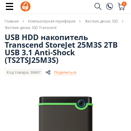
Сообщить о поступлении
0
Заказать звонок
Главная
Компьютерная периферия
Жесткие диски, SSD
(096)
Имя
Жесткие диски, SSD Transcend
USB HDD накопитель
(044)
Transcend StoreJet 25M3S 2TB
Телефон
USB 3.1 Anti-Shock
(TS2TSJ25M3S)
Код товара: 36667
Поделиться
Отправить