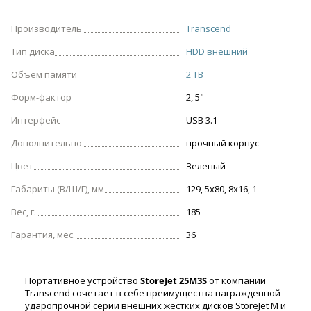
Производитель
Transcend
Тип диска
HDD внешний
Объем памяти
2 TB
Форм-фактор
2, 5"
Интерфейс
USB 3.1
Дополнительно
прочный корпус
Цвет
Зеленый
Габариты (В/Ш/Г), мм
129, 5х80, 8х16, 1
Вес, г.
185
Гарантия, мес.
36
Портативное устройство
StoreJet 25M3S
от компании
Transcend сочетает в себе преимущества награжденной
ударопрочной серии внешних жестких дисков StoreJet М и