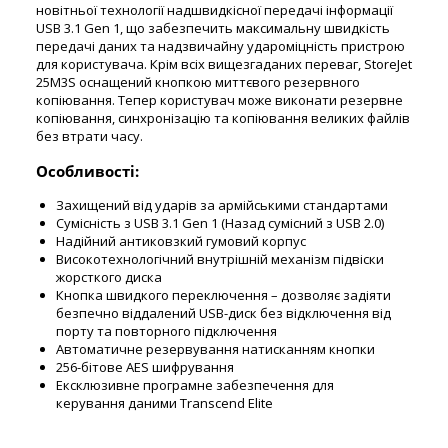
новітньої технології надшвидкісної передачі інформації
USB 3.1 Gen 1, що забезпечить максимальну швидкість
передачі даних та надзвичайну удароміцність пристрою
для користувача. Крім всіх вищезгаданих переваг, StoreJet
25M3S оснащений кнопкою миттєвого резервного
копіювання. Тепер користувач може виконати резервне
копіювання, синхронізацію та копіювання великих файлів
без втрати часу.
Особливості:
Захищений від ударів за армійськими стандартами
Сумісність з USB 3.1 Gen 1 (Назад сумісний з USB 2.0)
Надійний антиковзкий гумовий корпус
Високотехнологічний внутрішній механізм підвіски
жорсткого диска
Кнопка швидкого переключення – дозволяє задіяти
безпечно віддалений USB-диск без відключення від
порту та повторного підключення
Автоматичне резервування натисканням кнопки
256-бітове AES шифрування
Ексклюзивне програмне забезпечення для
керування даними Transcend Elite