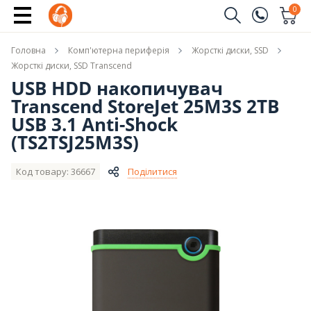
Повідомити про наявність
0
Замовити дзвінок
Головна
Комп'ютерна периферія
Жорсткі диски, SSD
(096)
Ім'я
Жорсткі диски, SSD Transcend
USB HDD накопичувач
(044)
Transcend StoreJet 25M3S 2TB
Телефон
USB 3.1 Anti-Shock
(TS2TSJ25M3S)
Код товару: 36667
Поділитися
Надіслати