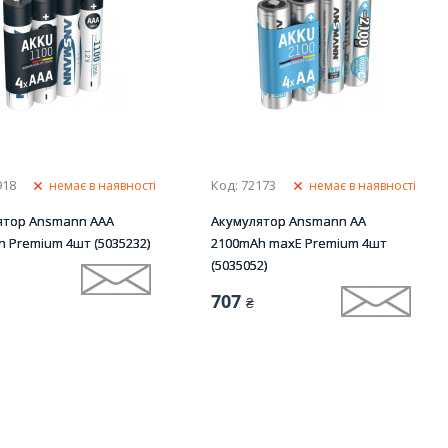
918
Код: 72173
немає в наявності
немає в наявності
ятор Ansmann AAA
Акумулятор Ansmann AA
 Premium 4шт (5035232)
2100mAh maxE Premium 4шт
(5035052)
707
₴