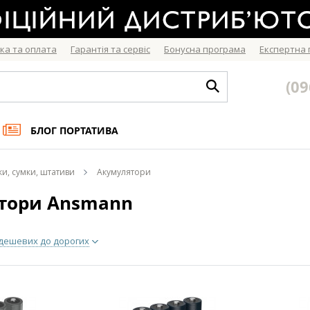
ка та оплата
Гарантія та сервіс
Бонусна програма
Експертна
(09
БЛОГ ПОРТАТИВА
ки, сумки, штативи
Акумулятори
тори Ansmann
 дешевих до дорогих