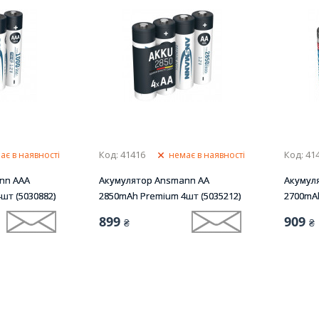
Код: 41416
Код: 41
ає в наявності
немає в наявності
nn AAA
Акумулятор Ansmann AA
Акумул
шт (5030882)
2850mAh Premium 4шт (5035212)
2700mAh
899
909
₴
₴