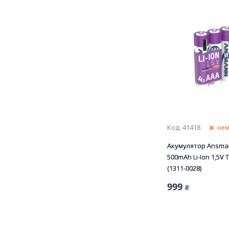
Код: 41418
нем
Акумулятор Ansma
500mAh Li-Ion 1,5V 
(1311-0028)
999
₴