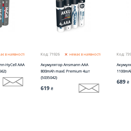
Код: 71926
Код: 73
ає в наявності
немає в наявності
n-HyCell AAA
Акумулятор Ansmann AAA
Акумул
662)
800mAh maxE Premium 4шт
1100mAh
(5035042)
689
₴
619
₴