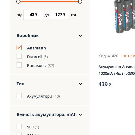
від
до
грн.
Виробник
Ansmann
Код: 41420
нем
Duracell
(5)
Panasonic
(37)
Акумулятор Ansman
1000mAh 4шт (5030
439
Тип
₴
Акумулятори
(10)
Ємність акумулятора, mАh
500
(1)