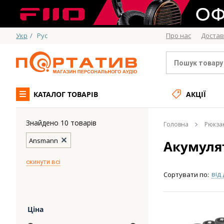
Укр
/
Рус
Про нас
Достав
КАТАЛОГ ТОВАРІВ
АКЦІЇ
Знайдено 10 товарів
Головна
Рюкза
Ansmann
Акумуля
скинути всі
від
Сортувати по:
Ціна