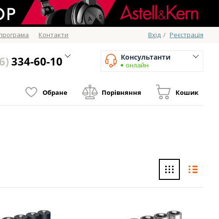
 програма
Контакти
Вхід
/
Реєстрація
Консультанти
6)
334-60-10
онлайн
Обране
Порівняння
Кошик