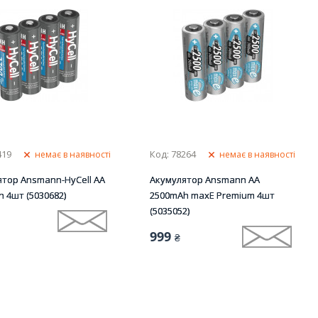
419
Код: 78264
немає в наявності
немає в наявності
ятор Ansmann-HyCell AA
Акумулятор Ansmann AA
 4шт (5030682)
2500mAh maxE Premium 4шт
(5035052)
999
₴