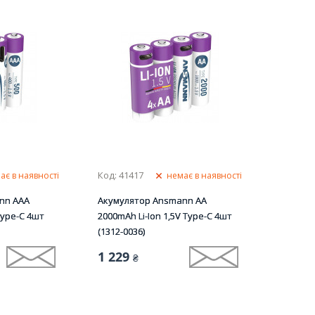
Код: 41417
ає в наявності
немає в наявності
nn AAA
Акумулятор Ansmann AA
Type-C 4шт
2000mAh Li-Ion 1,5V Type-C 4шт
(1312-0036)
1 229
₴