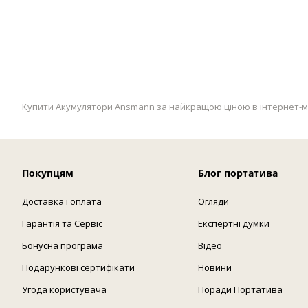
Купити Акумулятори Ansmann за найкращою ціною в інтернет-магаз
Покупцям
Блог портатива
Доставка і оплата
Огляди
Гарантія та Сервіс
Експертні думки
Бонусна програма
Відео
Подарункові сертифікати
Новини
Угода користувача
Поради Портатива