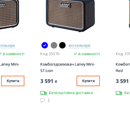
 кольори
всі кольори
в наявності
Код: 25570
в наявності
Код: 37
aney Mini-
Комбопідсилювач Laney Mini-
Комбоп
ST-Lion
Red
3 591
3 591
Купити
₴
Купити
Безкоштовна доставка
Бе
1