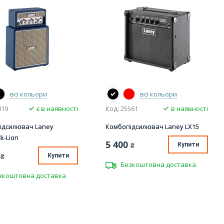
всі кольори
всі кольори
819
є в наявності
Код: 25561
в наявності
ідсилювач Laney
Комбопідсилювач Laney LX15
ck-Lion
5 400
₴
Купити
₴
Купити
Безкоштовна доставка
зкоштовна доставка