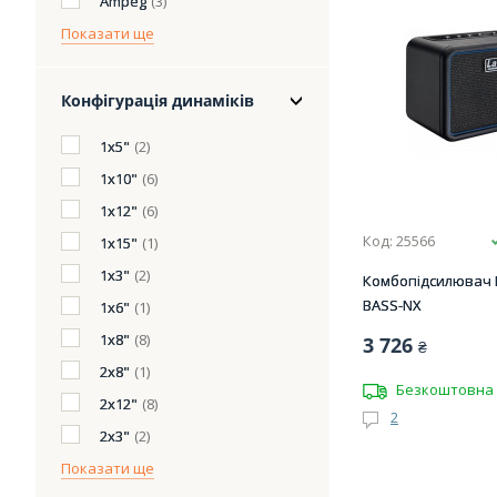
Ampeg
(3)
Показати ще
Конфігурація динаміків
1x5"
(2)
1х10"
(6)
1х12"
(6)
Код: 25566
1х15"
(1)
1х3"
(2)
Комбопідсилювач L
BASS-NX
1х6"
(1)
1х8"
(8)
3 726
₴
2x8"
(1)
Безкоштовна 
2х12"
(8)
2
2х3"
(2)
Показати ще