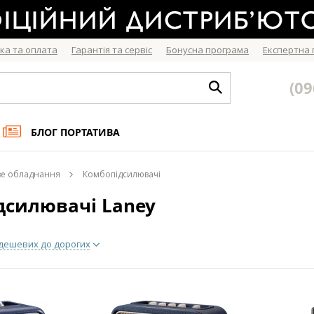
ка та оплата
Гарантія та сервіс
Бонусна програма
Експертна
(09
БЛОГ ПОРТАТИВА
ве обладнання
Комбопідсилювачі
дсилювачі Laney
 дешевих до дорогих