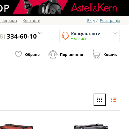
 програма
Контакти
Вхід
/
Реєстрація
Консультанти
6)
334-60-10
онлайн
Обране
Порівняння
Кошик