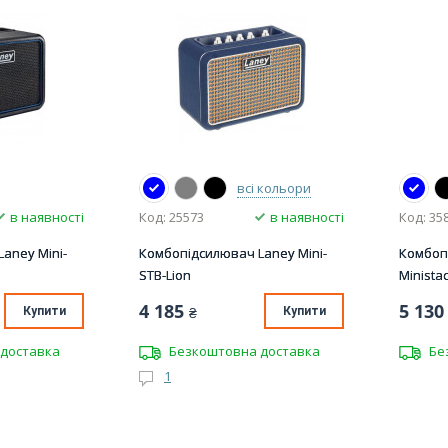
всі кольори
в наявності
Код: 25573
в наявності
Код: 35
aney Mini-
Комбопідсилювач Laney Mini-
Комбоп
STB-Lion
Minista
4 185
5 130
Купити
₴
Купити
доставка
Безкоштовна доставка
Бе
1