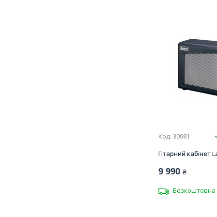
Код: 30981
Гітарний кабінет L
9 990
₴
Безкоштовна 