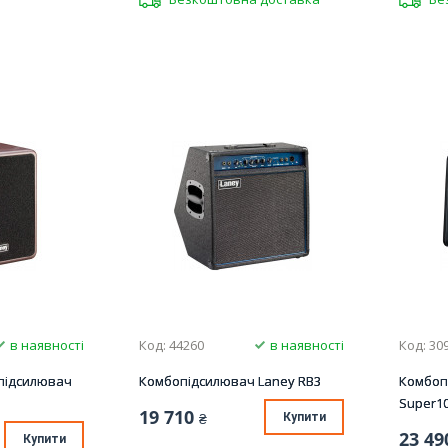
в наявності
Код: 44260
в наявності
Код: 30
підсилювач
Комбопідсилювач Laney RB3
Комбоп
Super1
19 710
₴
Купити
23 49
Купити