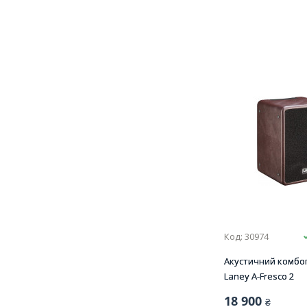
Код: 30974
Акустичний комбо
Laney A-Fresco 2
18 900
₴