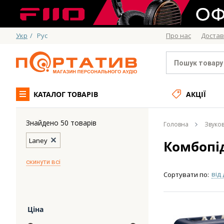
Укр
/
Рус
Про нас
Достав
КАТАЛОГ ТОВАРІВ
АКЦІЇ
Знайдено 50 товарів
Головна
Звуко
Laney
Комбопі
скинути всі
від
Сортувати по:
Ціна