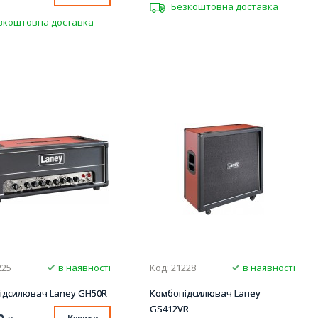
Безкоштовна доставка
зкоштовна доставка
225
в наявності
Код: 21228
в наявності
ідсилювач Laney GH50R
Комбопідсилювач Laney
GS412VR