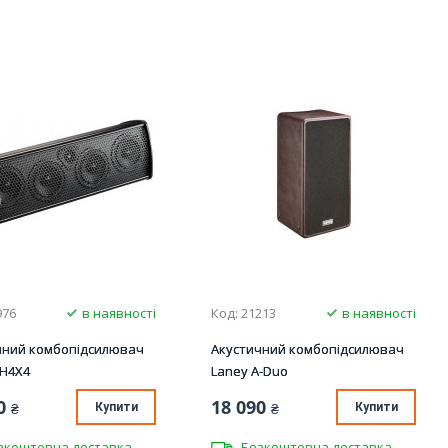
976
в наявності
Код: 21213
в наявності
чний комбопідсилювач
Акустичний комбопідсилювач
AH4X4
Laney A-Duo
0
18 090
₴
Купити
₴
Купити
зкоштовна доставка
Безкоштовна доставка