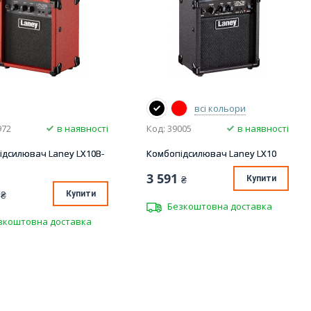
всі кольори
972
в наявності
Код: 39005
в наявності
ідсилювач Laney LX10B-
Комбопідсилювач Laney LX10
3 591
₴
Купити
₴
Купити
Безкоштовна доставка
зкоштовна доставка