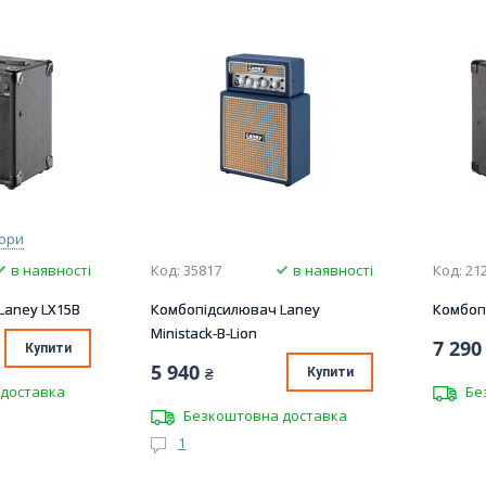
ьори
в наявності
Код: 35817
в наявності
Код: 21
Laney LX15B
Комбопідсилювач Laney
Комбоп
Ministack-B-Lion
7 290
Купити
5 940
₴
Купити
доставка
Бе
Безкоштовна доставка
1