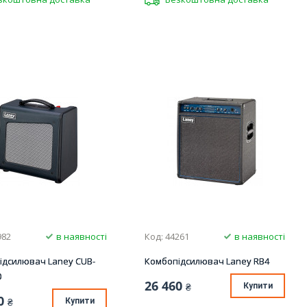
982
в наявності
Код: 44261
в наявності
ідсилювач Laney CUB-
Комбопідсилювач Laney RB4
0
26 460
₴
Купити
0
₴
Купити