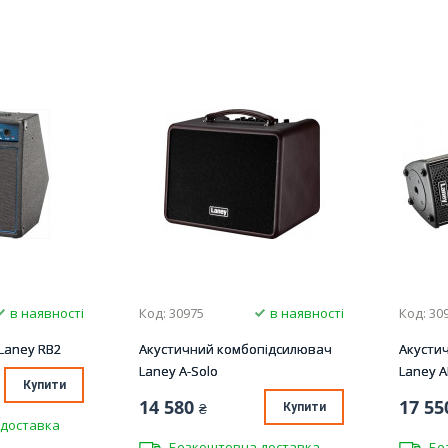
в наявності
Код: 30975
в наявності
Код: 30
Laney RB2
Акустичний комбопідсилювач
Акусти
Laney A-Solo
Laney 
Купити
14 580
17 55
₴
Купити
доставка
Безкоштовна доставка
Бе