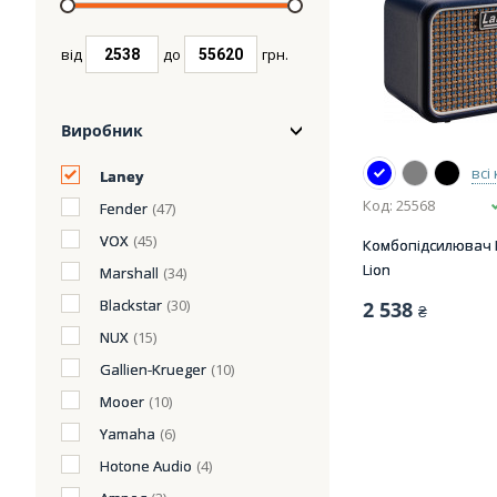
від
до
грн.
Виробник
всі
Laney
Код: 25568
Fender
(47)
VOX
(45)
Комбопідсилювач L
Lion
Marshall
(34)
Blackstar
(30)
2 538
₴
NUX
(15)
Gallien-Krueger
(10)
Mooer
(10)
Yamaha
(6)
Hotone Audio
(4)