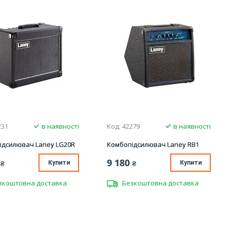
231
в наявності
Код: 42279
в наявності
ідсилювач Laney LG20R
Комбопідсилювач Laney RB1
9 180
₴
Купити
₴
Купити
зкоштовна доставка
Безкоштовна доставка