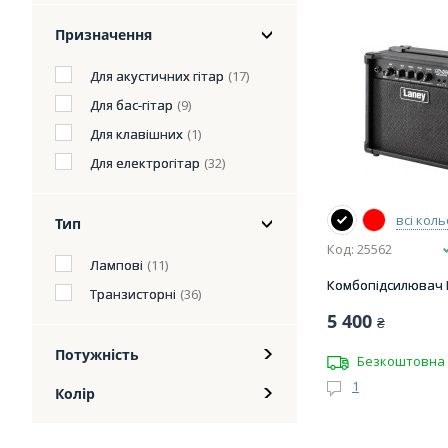
Призначення
Для акустичних гітар
(17)
Для бас-гітар
(9)
Для клавішних
(1)
Для електрогітар
(32)
всі кол
Тип
Код: 25562
Лампові
(11)
Комбопідсилювач 
Транзисторні
(36)
5 400
₴
Потужність
Безкоштовна 
1
Колір