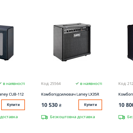
в наявності
Код: 25564
в наявності
Код: 21
aney CUB-112
Комбопідсилювач Laney LX35R
Комбоп
10 530
10 80
Купити
₴
Купити
доставка
Безкоштовна доставка
Бе