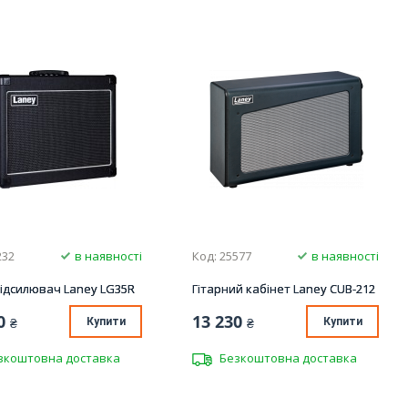
232
в наявності
Код: 25577
в наявності
ідсилювач Laney LG35R
Гітарний кабінет Laney CUB-212
0
13 230
₴
Купити
₴
Купити
зкоштовна доставка
Безкоштовна доставка