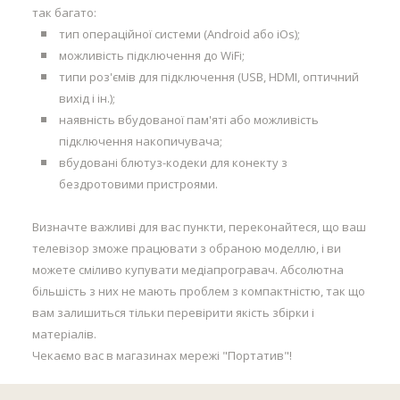
так багато:
тип операційної системи (Android або iOs);
можливість підключення до WiFi;
типи роз'ємів для підключення (USB, HDMI, оптичний
вихід і ін.);
наявність вбудованої пам'яті або можливість
підключення накопичувача;
вбудовані блютуз-кодеки для конекту з
бездротовими пристроями.
Визначте важливі для вас пункти, переконайтеся, що ваш
телевізор зможе працювати з обраною моделлю, і ви
можете сміливо купувати медіапрогравач. Абсолютна
більшість з них не мають проблем з компактністю, так що
вам залишиться тільки перевірити якість збірки і
матеріалів.
Чекаємо вас в магазинах мережі "Портатив"!