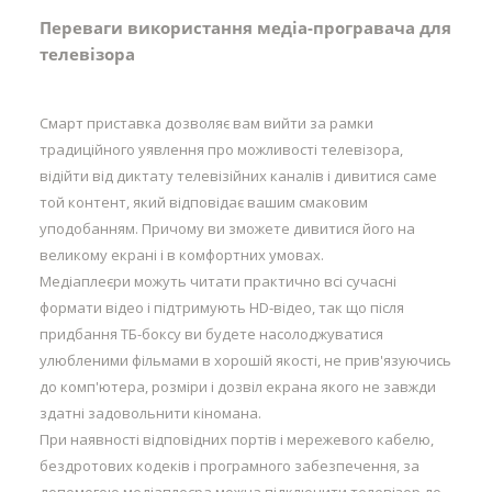
Переваги використання медіа-програвача для
телевізора
Смарт приставка дозволяє вам вийти за рамки
традиційного уявлення про можливості телевізора,
відійти від диктату телевізійних каналів і дивитися саме
той контент, який відповідає вашим смаковим
уподобанням. Причому ви зможете дивитися його на
великому екрані і в комфортних умовах.
Медіаплеєри можуть читати практично всі сучасні
формати відео і підтримують HD-відео, так що після
придбання ТБ-боксу ви будете насолоджуватися
улюбленими фільмами в хорошій якості, не прив'язуючись
до комп'ютера, розміри і дозвіл екрана якого не завжди
здатні задовольнити кіномана.
При наявності відповідних портів і мережевого кабелю,
бездротових кодеків і програмного забезпечення, за