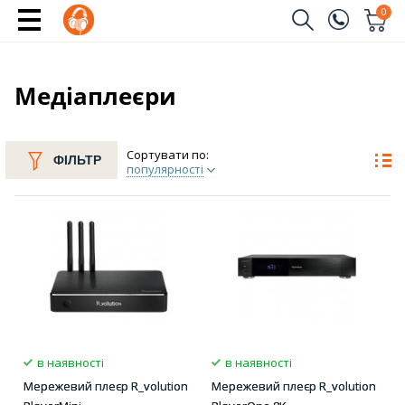
0
Замовити дзвінок
(096)
Ім'я
Медіаплеєри
(044)
Телефон
Сортувати по:
ФІЛЬТР
популярності
Надіслати
в наявності
в наявності
Мережевий плеєр R_volution
Мережевий плеєр R_volution