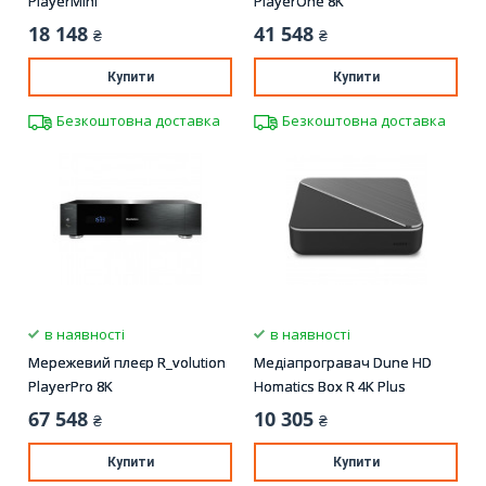
PlayerMini
PlayerOne 8K
18 148
41 548
₴
₴
Купити
Купити
Безкоштовна доставка
Безкоштовна доставка
в наявності
в наявності
Мережевий плеєр R_volution
Медіапрогравач Dune HD
PlayerPro 8K
Homatics Box R 4K Plus
67 548
10 305
₴
₴
Купити
Купити