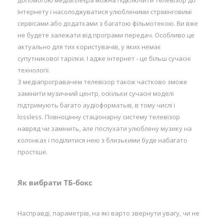
допомогою медіаплеєра можна підключити телевізор до
Інтернету і насолоджуватися улюбленими стрімінговимі
сервісами або додатками з багатою фільмотекою. Ви вже
не будете залежати від програми передач. Особливо це
актуально для тих користувачів, у яких немає
супутникової тарілки. І адже інтернет - це більш сучасні
технології.
З медіапрогравачем телевізор також частково зможе
замінити музичний центр, оскільки сучасні моделі
підтримують багато аудіоформатыв, в тому числі і
lossless. Повноцінну стаціонарну систему телевізор
навряд чи замінить, але послухати улюблену музику на
колонках і поділитися нею з близькими буде набагато
простіше.
Як вибрати ТБ-бокс
Насправді, параметрів, на які варто звернути увагу, чи не