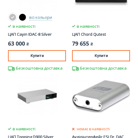
всі кольори
в наявності
в наявності
ЦАП Cayin IDAC-8 Silver
ЦАП Chord Qutest
63 000
79 655
₴
₴
Купити
Купити
Безкоштовна доставка
Безкоштовна доставка
в наявності
немає в наявності
ЦАП Topping D900 Silver
Аудіоінтерфейс ESI Dr. DAC