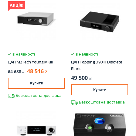
Акція!
в наявності
в наявності
ЦАП M2Tech Young MKIII
ЦАП Topping D90 III Discrete
Black
48 516
64 688
₴
₴
49 500
₴
Купити
Купити
Безкоштовна доставка
Безкоштовна доставка