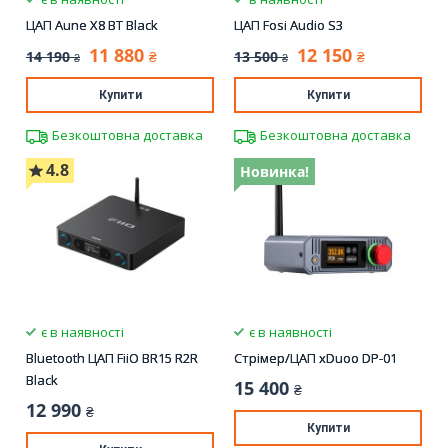
ЦАП Aune X8 BT Black
ЦАП Fosi Audio S3
11 880
12 150
14 190
13 500
₴
₴
₴
₴
Купити
Купити
Безкоштовна доставка
Безкоштовна доставка
4.8
Новинка!
є в наявності
є в наявності
Bluetooth ЦАП FiiO BR15 R2R
Стрімер/ЦАП xDuoo DP-01
Black
15 400
₴
12 990
₴
Купити