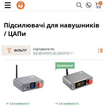
0
Замовити дзвінок
(096)
Ім'я
Підсилювачі для навушників
/ ЦАПи
(044)
Телефон
Сортувати по:
ФІЛЬТР
від дешевих до дорогих
Надіслати
Новинка!
є в наявності
є в наявності