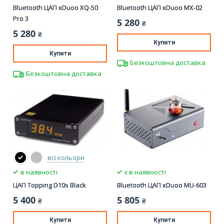
Bluetooth ЦАП xDuoo XQ-50
Bluetooth ЦАП xDuoo MX-02
Pro 3
5 280
₴
5 280
₴
Купити
Купити
Безкоштовна доставка
Безкоштовна доставка
всі кольори
в наявності
є в наявності
ЦАП Topping D10s Black
Bluetooth ЦАП xDuoo MU-603
5 400
5 805
₴
₴
Купити
Купити