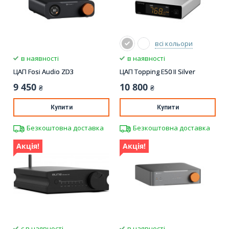
всі кольори
в наявності
в наявності
ЦАП Fosi Audio ZD3
ЦАП Topping E50 II Silver
9 450
10 800
₴
₴
Купити
Купити
Безкоштовна доставка
Безкоштовна доставка
Акція!
Акція!
є в наявності
в наявності