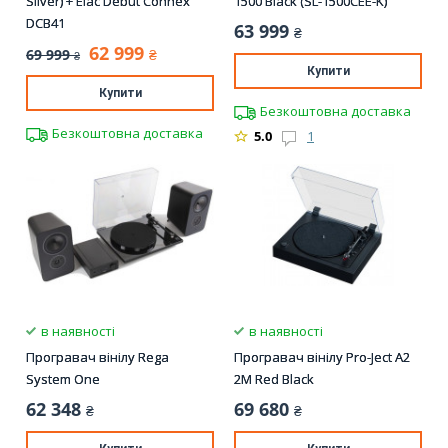
Silver) + Elac Debut Connex
1500 Black (SL-1500CEE-K)
DCB41
63 999
₴
62 999
69 999
₴
₴
Купити
Купити
Безкоштовна доставка
Безкоштовна доставка
5.0
1
в наявності
в наявності
Програвач вінілу Rega
Програвач вінілу Pro-Ject A2
System One
2M Red Black
62 348
69 680
₴
₴