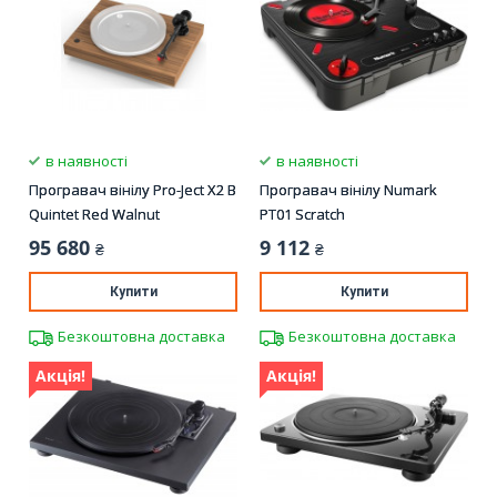
в наявності
в наявності
Програвач вінілу Pro-Ject X2 B
Програвач вінілу Numark
Quintet Red Walnut
PT01 Scratch
95 680
9 112
₴
₴
Купити
Купити
Безкоштовна доставка
Безкоштовна доставка
Акція!
Акція!