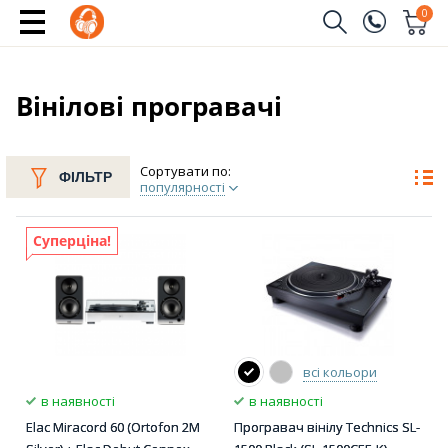
0
Замовити дзвінок
(096)
Ім'я
Вінілові програвачі
(044)
Телефон
Сортувати по:
ФІЛЬТР
популярності
Суперціна!
Надіслати
всі кольори
в наявності
в наявності
Elac Miracord 60 (Ortofon 2M
Програвач вінілу Technics SL-