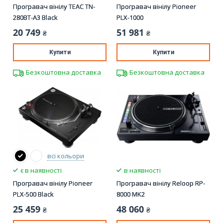
Програвач вінілу TEAC TN-
Програвач вінілу Pioneer
280BT-A3 Black
PLX-1000
20 749
51 981
₴
₴
Купити
Купити
Безкоштовна доставка
Безкоштовна доставка
всі кольори
є в наявності
в наявності
Програвач вінілу Pioneer
Програвач вінілу Reloop RP-
PLX-500 Black
8000 MK2
25 459
48 060
₴
₴