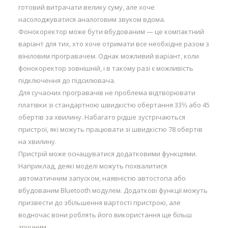
готовий витрачати велику суму, але хоче
насолоджуватися аналоговим звуком вдома.
Фонокоректор може бути вбудованим — це компактний
варіант для тих, хто хоче отримати все необхідне разом з
вініловим програвачем. Однак можливий варіант, коли
фонокоректор зовнішній, і в такому разі є можливість
підключення до підсилювача.
Для сучасних програвачів не проблема відтворювати
платівки зі стандартною швидкістю обертання 33⅓ або 45
обертів за хвилину. Набагато рідше зустрічаються
пристрої, які можуть працювати зі швидкістю 78 обертів
на хвилину.
Пристрій може оснащуватися додатковими функціями.
Наприклад, деякі моделі можуть похвалитися
автоматичним запуском, наявністю автостопа або
вбудованим Bluetooth модулем. Додаткові функції можуть
призвести до збільшення вартості пристрою, але
водночас вони роблять його використання ще більш
зручним.