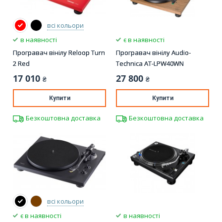
всі кольори
в наявності
є в наявності
Програвач вінілу Reloop Turn
Програвач вінілу Audio-
2 Red
Technica AT-LPW40WN
17 010
27 800
₴
₴
Купити
Купити
Безкоштовна доставка
Безкоштовна доставка
всі кольори
є в наявності
в наявності