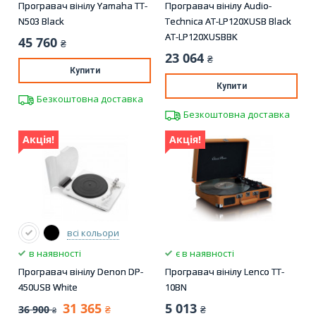
Програвач вінілу Yamaha TT-
Програвач вінілу Audio-
N503 Black
Technica AT-LP120XUSB Black
AT-LP120XUSBBK
45 760
₴
23 064
₴
Купити
Купити
Безкоштовна доставка
Безкоштовна доставка
Акція!
Акція!
всі кольори
в наявності
є в наявності
Програвач вінілу Denon DP-
Програвач вінілу Lenco TT-
450USB White
10BN
31 365
5 013
36 900
₴
₴
₴