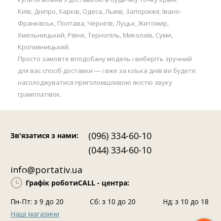
Київ, Дніпро, Харків, Одеса, Львів, Запоріжжя, Івано-
Франківськ, Полтава, Чернігів, Луцьк, Житомир,
Хмельницький, Рівне, Тернопіль, Миколаїв, Суми,
Кропивницький.
Просто замовте вподобану модель і виберіть зручний
для вас спосіб доставки — і вже за кілька днів ви будете
насолоджуватися приголомшливою якістю звуку
грамплатівок.
(096) 334-60-10
Зв'язатися з нами
:
(044) 334-60-10
info@portativ.ua
Графік роботи
CALL - центра:
Пн-Пт: з 9 до 20
Сб: з 10 до 20
Нд: з 10 до 18
Наші магазини