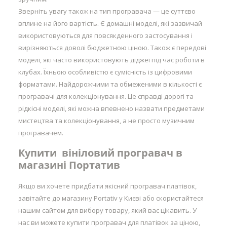
Зверніть увагу також на тип програвача — це суттєво
вплине на його вартість. Є домашні моделі, які зазвичай
використовуються для повсякденного застосування і
вирізняються доволі бюджетною ціною. Також є передові
моделі, які часто використовують діджеї під час роботи в
клубах. Їхньою особливістю є сумісність із цифровими
форматами. Найдорожчими та обмеженими в кількості є
програвачі для колекціонування. Це справді дорогі та
рідкісні моделі, які можна впевнено назвати предметами
мистецтва та колекціонування, а не просто музичним
програвачем.
Купити вініловий програвач в
магазині Портатив
Якщо ви хочете придбати якісний програвач платівок,
завітайте до магазину Portativ у Києві або скористайтеся
нашим сайтом для вибору товару, який вас цікавить. У
нас ви можете купити програвач для платівок за ціною,