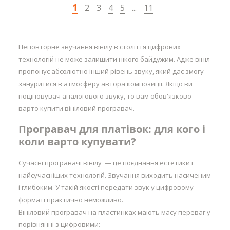
1
2
3
4
5
...
11
Неповторне звучання вінілу в століття цифрових
технологій не може залишити нікого байдужим. Адже вініл
пропонує абсолютно інший рівень звуку, який дає змогу
зануритися в атмосферу автора композиції. Якщо ви
поціновувач аналогового звуку, то вам обов'язково
варто купити вініловий програвач.
Програвач для платівок: для кого і
коли варто купувати?
Сучасні програвачі вінілу — це поєднання естетики і
найсучасніших технологій. Звучання виходить насиченим
і глибоким. У такій якості передати звук у цифровому
форматі практично неможливо.
Вініловий програвач на пластинках мають масу переваг у
порівнянні з цифровими: