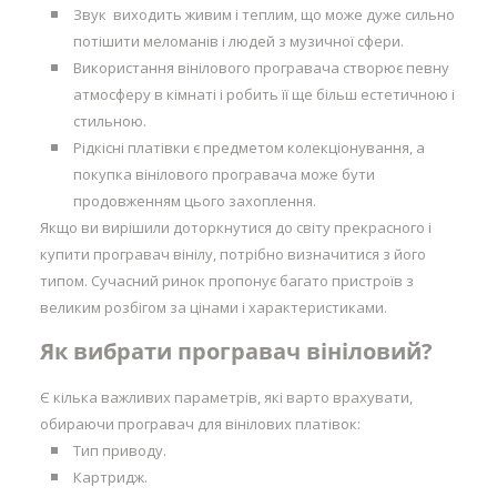
Звук виходить живим і теплим, що може дуже сильно
потішити меломанів і людей з музичної сфери.
Використання вінілового програвача створює певну
атмосферу в кімнаті і робить її ще більш естетичною і
стильною.
Рідкісні платівки є предметом колекціонування, а
покупка вінілового програвача може бути
продовженням цього захоплення.
Якщо ви вирішили доторкнутися до світу прекрасного і
купити програвач вінілу, потрібно визначитися з його
типом. Сучасний ринок пропонує багато пристроїв з
великим розбігом за цінами і характеристиками.
Як вибрати програвач вініловий?
Є кілька важливих параметрів, які варто врахувати,
обираючи програвач для вінілових платівок:
Тип приводу.
Картридж.