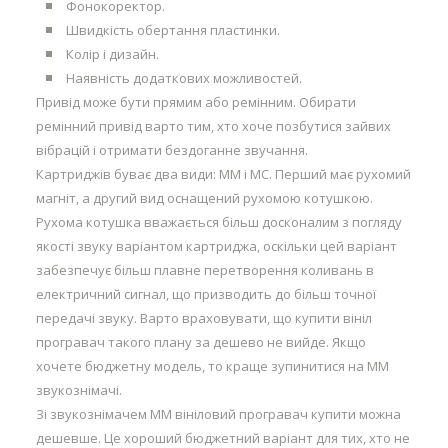
Фонокоректор.
Швидкість обертання пластинки.
Колір і дизайн.
Наявність додаткових можливостей.
Привід може бути прямим або ремінним. Обирати
ремінний привід варто тим, хто хоче позбутися зайвих
вібрацій і отримати бездоганне звучання.
Картриджів буває два види: MM і MC. Перший має рухомий
магніт, а другий вид оснащений рухомою котушкою.
Рухома котушка вважається більш досконалим з погляду
якості звуку варіантом картриджа, оскільки цей варіант
забезпечує більш плавне перетворення коливань в
електричний сигнал, що призводить до більш точної
передачі звуку. Варто враховувати, що купити вініл
програвач такого плану за дешево не вийде. Якщо
хочете бюджетну модель, то краще зупинитися на MM
звукознімачі.
Зі звукознімачем MM вініловий програвач купити можна
дешевше. Це хороший бюджетний варіант для тих, хто не