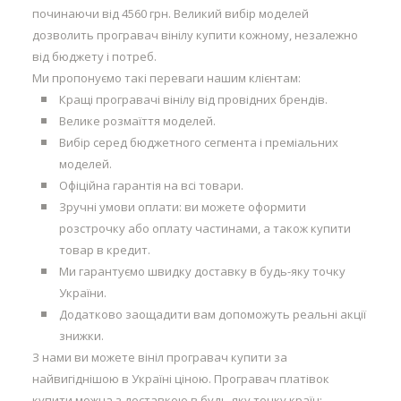
починаючи від 4560 грн. Великий вибір моделей
дозволить програвач вінілу купити кожному, незалежно
від бюджету і потреб.
Ми пропонуємо такі переваги нашим клієнтам:
Кращі програвачі вінілу від провідних брендів.
Велике розмаїття моделей.
Вибір серед бюджетного сегмента і преміальних
моделей.
Офіційна гарантія на всі товари.
Зручні умови оплати: ви можете оформити
розстрочку або оплату частинами, а також купити
товар в кредит.
Ми гарантуємо швидку доставку в будь-яку точку
України.
Додатково заощадити вам допоможуть реальні акції
знижки.
З нами ви можете вініл програвач купити за
найвигіднішою в Україні ціною. Програвач платівок
купити можна з доставкою в будь-яку точку країн: