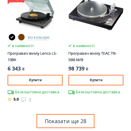
всі кольори
в наявності
в наявності
Програвач вінілу Lenco LS-
Програвач вінілу TEAC TN-
10BK
5BB-M/B
6 343
98 739
₴
₴
Купити
Купити
Безкоштовна доставка
Безкоштовна доставка
5.0
1
Показати ще 28