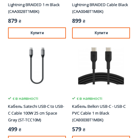
Lightning BRAIDED 1 m Black
Lightning BRAIDED Cable Black
(CAA002BT1MBK)
(CAA004BT1MBK)
879
899
₴
₴
Купити
Купити
є в наявності
є в наявності
Кабель Satechi USB-C to USB-
Кабель Belkin USB-С - USB-С
C Cable 100W 25 cm Space
PVC Cable 1 m Black
Gray (ST-TCC10M)
(CAB003BT1MBK)
499
579
₴
₴