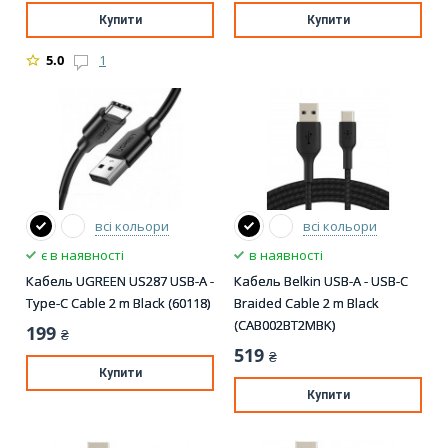
Купити
Купити
5.0
1
всі кольори
всі кольори
є в наявності
в наявності
Кабель UGREEN US287 USB-A -
Кабель Belkin USB-A - USB-С
Type-C Cable 2 m Black (60118)
Braided Cable 2 m Black
(CAB002BT2MBK)
199
₴
519
₴
Купити
Купити