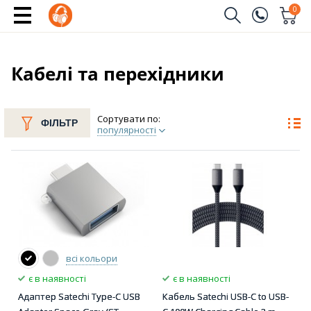
0
Замовити дзвінок
(096)
Ім'я
Кабелі та перехідники
(044)
Телефон
Сортувати по:
ФІЛЬТР
популярності
Надіслати
всі кольори
є в наявності
є в наявності
Адаптер Satechi Type-C USB
Кабель Satechi USB-C to USB-