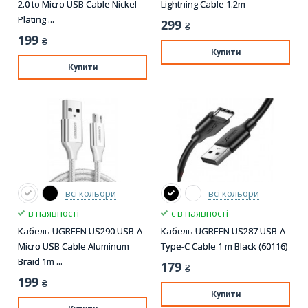
2.0 to Micro USB Cable Nickel
Lightning Cable 1.2m
Plating ...
299
₴
199
₴
Купити
Купити
всі кольори
всі кольори
в наявності
є в наявності
Кабель UGREEN US290 USB-A -
Кабель UGREEN US287 USB-A -
Micro USB Cable Aluminum
Type-C Cable 1 m Black (60116)
Braid 1m ...
179
₴
199
₴
Купити