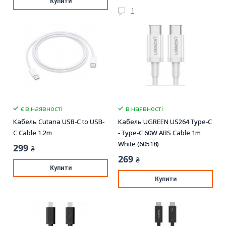
Купити
1
є в наявності
в наявності
Кабель Cutana USB-C to USB-
Кабель UGREEN US264 Type-C
C Cable 1.2m
- Type-C 60W ABS Cable 1m
White (60518)
299
₴
269
₴
Купити
Купити