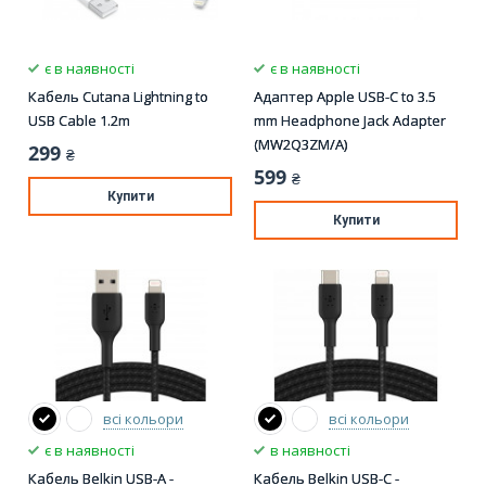
є в наявності
є в наявності
Кабель Cutana Lightning to
Адаптер Apple USB-C to 3.5
USB Cable 1.2m
mm Headphone Jack Adapter
(MW2Q3ZM/A)
299
₴
599
₴
Купити
Купити
всі кольори
всі кольори
є в наявності
в наявності
Кабель Belkin USB-A -
Кабель Belkin USB-C -