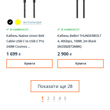
всі кольори
в наявності
в наявності
Кабель Native Union Belt
Кабель Belkin THUNDERBOLT
Cable USB-C to USB-C Pro
4, 40Gbps, 100W, 2m Black
240W Cosmos ...
(INZ002BT2MBK)
1 699
2 900
₴
₴
Купити
Купити
Показати ще 28
1
2
3
4
5