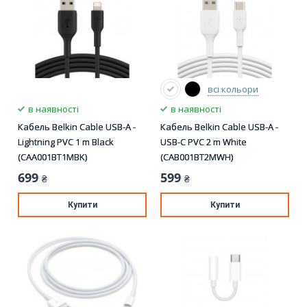
всі кольори
в наявності
в наявності
Кабель Belkin Cable USB-A -
Кабель Belkin Cable USB-A -
Lightning PVC 1 m Black
USB-С PVC 2 m White
(CAA001BT1MBK)
(CAB001BT2MWH)
699
599
₴
₴
Купити
Купити