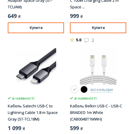
Adapter Space Gray (ST-
C 100W Charging Cable 2 m
TCUAM)
Space ...
649
999
₴
₴
Купити
Купити
5.0
3
всі кольори
в наявності
в наявності
Кабель Satechi USB-C to
Кабель Belkin USB-С - USB-С
Lightning Cable 1.8 m Space
BRAIDED 1m White
Gray (ST-TCL18M)
(CAB004BT1MWH)
1 099
599
₴
₴